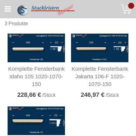
Skip
My
to
Content
3
Produkte
Komplette Fensterbank
Komplette Fensterbank
Idaho 105 1020-1070-
Jakarta 106-F 1020-
150
1070-150
228,66 €
246,97 €
/Stück
/Stück