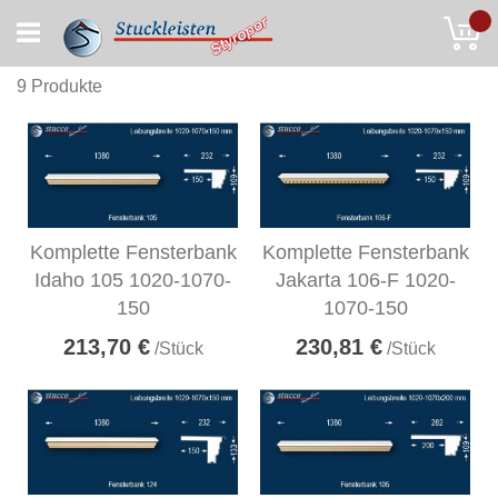
Skip
My
to
Content
9
Produkte
Komplette Fensterbank
Komplette Fensterbank
Idaho 105 1020-1070-
Jakarta 106-F 1020-
150
1070-150
213,70 €
230,81 €
/Stück
/Stück