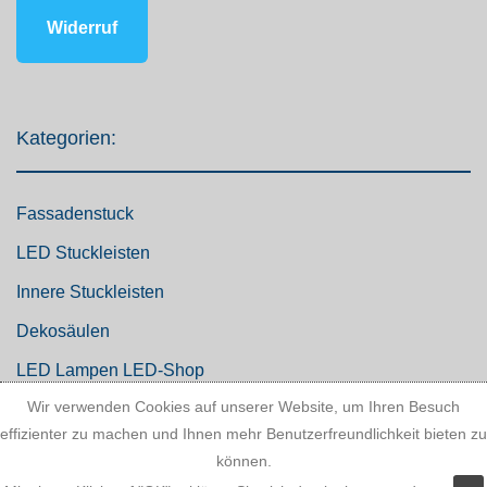
Widerruf
Kategorien:
Fassadenstuck
LED Stuckleisten
Innere Stuckleisten
Dekosäulen
LED Lampen LED-Shop
Wir verwenden Cookies auf unserer Website, um Ihren Besuch
Stuckherstellung
effizienter zu machen und Ihnen mehr Benutzerfreundlichkeit bieten zu
Stuck Dekorbau
können.