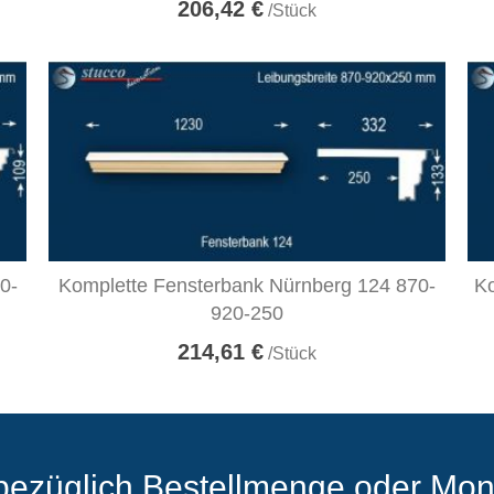
206,42 €
/Stück
0-
Komplette Fensterbank Nürnberg 124 870-
Ko
920-250
214,61 €
/Stück
bezüglich Bestellmenge oder Mon