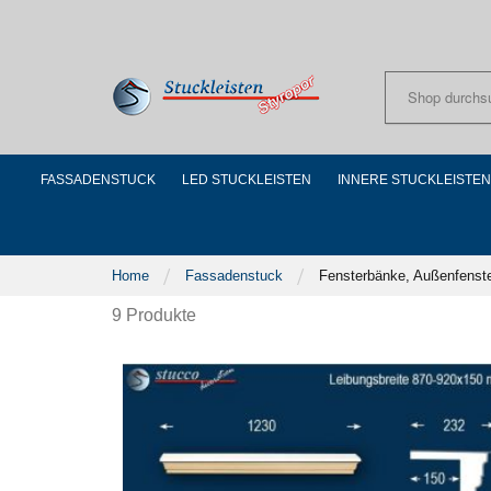
Skip
to
Content
FASSADENSTUCK
LED STUCKLEISTEN
INNERE STUCKLEISTEN
Home
Fassadenstuck
Fensterbänke, Außenfenst
9
Produkte