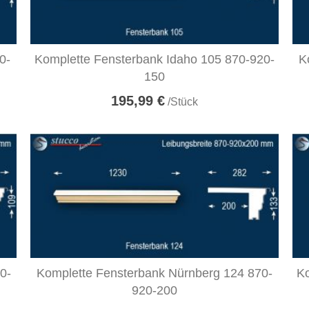
0-
Komplette Fensterbank Idaho 105 870-920-
K
150
195,99 €
/Stück
0-
Komplette Fensterbank Nürnberg 124 870-
Ko
920-200