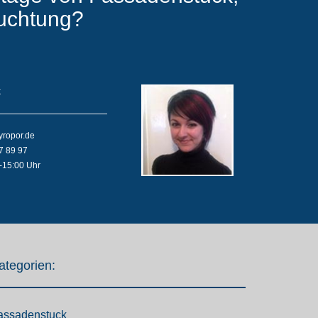
euchtung?
k
yropor.de
7 89 97
-15:00 Uhr
ategorien:
assadenstuck