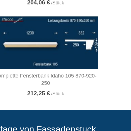
204,06 €
/Stück
mplette Fensterbank Idaho 105 870-920-
250
212,25 €
/Stück
tage von Fassadenstuck,