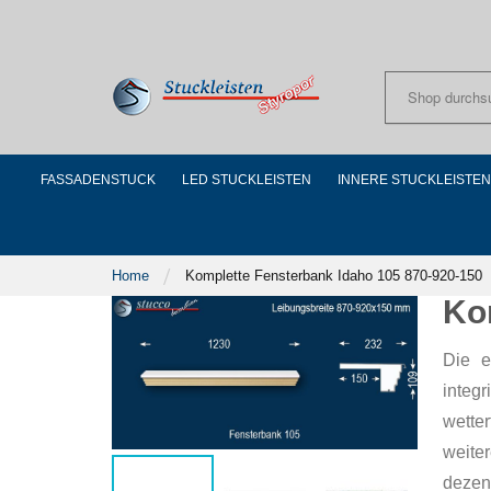
Skip
to
Content
FASSADENSTUCK
LED STUCKLEISTEN
INNERE STUCKLEISTEN
Home
Komplette Fensterbank Idaho 105 870-920-150
Ko
Die e
integ
wette
weite
dezen