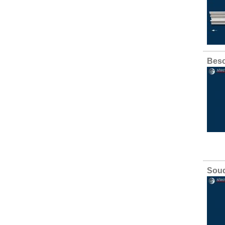
Besc
Soud