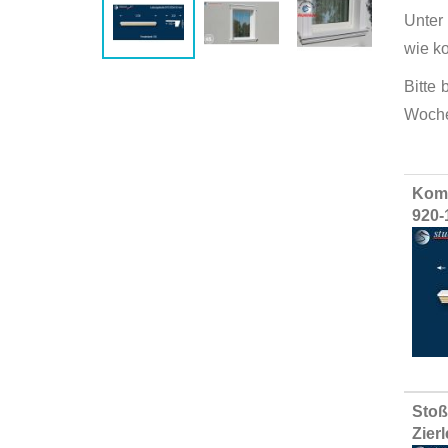
Unter
wie k
Bitte
Woche
Group
Komp
produ
920-
items
Stoß
Zier