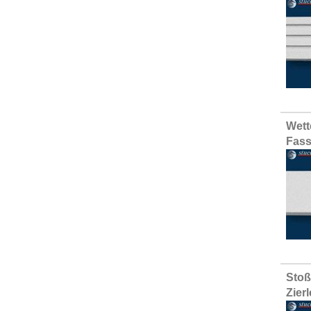
Wett
Fass
Stoß
Zier