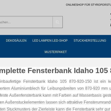
ONLINESHOP FÜR STYROPORST
Suchen
DEKOSÄULEN
LED LAMPEN LED-SHOP
STUCKHERSTELLUNG
MUSTERPAKET
mplette Fensterbank Idaho 105
inbaufertige Fensterbank Idaho 105 870-920-150 ist ein k
riertem Aluminiumblech für Leibungsbreiten von 870-920 mm 
rfeste Außenfensterbank kann mit Farben auf Wasserbasis gest
ren Außenstuckelementen lassen sich attraktive Fensterumrandu
ten Stuckmusters der Zierleiste kann die Fensterbank sehr gu