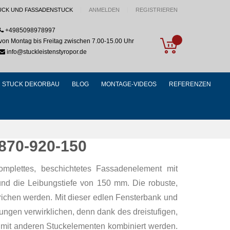
UCK UND FASSADENSTUCK
ANMELDEN
REGISTRIEREN
+4985098978997
My Cart
von Montag bis Freitag zwischen 7.00-15.00 Uhr
info@stuckleistenstyropor.de
STUCK DEKORBAU
BLOG
MONTAGE-VIDEOS
REFERENZEN
 870-920-150
omplettes, beschichtetes Fassadenelement mit
und die Leibungstiefe von 150 mm. Die robuste,
richen werden. Mit dieser edlen Fensterbank und
ngen verwirklichen, denn dank des dreistufigen,
t mit anderen Stuckelementen kombiniert werden.