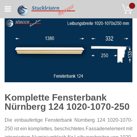
Skip
My
to
Content
Komplette Fensterbank
Nürnberg 124 1020-1070-250
Die einbaufertige Fensterbank Nürnberg 124 1020-1070-
250 ist ein komplettes, beschichtetes Fassadenelement mit