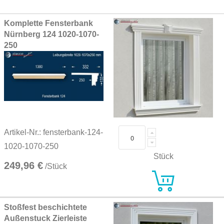
Grouped
Komplette Fensterbank
product
Nürnberg 124 1020-1070-
items
250
Artikel-Nr.: fensterbank-124-
1020-1070-250
Stück
249,96 €
/Stück
Stoßfest beschichtete
Außenstuck Zierleiste