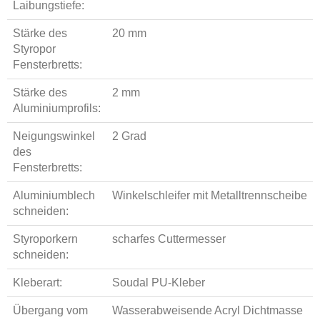
Laibungstiefe:
Stärke des
20 mm
Styropor
Fensterbretts:
Stärke des
2 mm
Aluminiumprofils:
Neigungswinkel
2 Grad
des
Fensterbretts:
Aluminiumblech
Winkelschleifer mit Metalltrennscheibe
schneiden:
Styroporkern
scharfes Cuttermesser
schneiden:
Kleberart:
Soudal PU-Kleber
Übergang vom
Wasserabweisende Acryl Dichtmasse