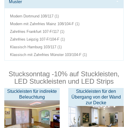
Muster
Produkt(e)
Modern Dortmund 108/117
1
im
Produkt(e)
Modern mit Zahnfries Mainz 108/104-F
1
Warenkorb
im
Produkt(e)
Zahnfries Frankfurt 107-F/117
1
Warenkorb
im
Produkt(e)
Zahnfries Leipzig 107-F/104-F
1
Warenkorb
im
Produkt(e)
Klassisch Hamburg 103/117
1
Warenkorb
im
Produkt(e)
Klassisch mit Zahnfries Münster 103/104-F
1
Warenkorb
im
Warenkorb
Stucksonntag -10% auf Stuckleisten,
LED Stuckleisten und LED Strips
Stuckleisten für indirekte
Stuckleisten für den
Beleuchtung
Übergang von der Wand
zur Decke