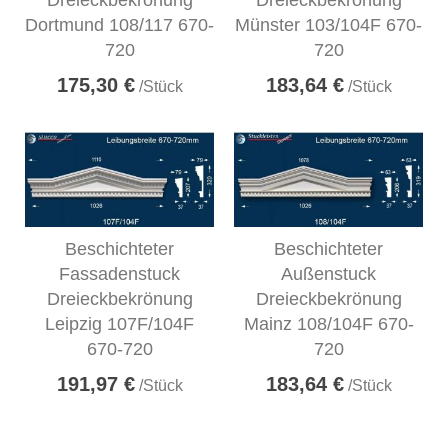
Dreieckbekrönung
Dreieckbekrönung
Dortmund 108/117 670-
Münster 103/104F 670-
720
720
175,30 €
183,64 €
/Stück
/Stück
Beschichteter
Beschichteter
Fassadenstuck
Außenstuck
Dreieckbekrönung
Dreieckbekrönung
Leipzig 107F/104F
Mainz 108/104F 670-
670-720
720
191,97 €
183,64 €
/Stück
/Stück