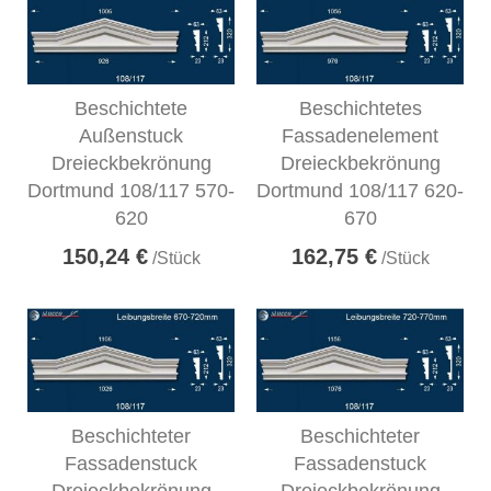
Beschichtete
Beschichtetes
Außenstuck
Fassadenelement
Dreieckbekrönung
Dreieckbekrönung
Dortmund 108/117 570-
Dortmund 108/117 620-
620
670
150,24 €
162,75 €
/Stück
/Stück
Beschichteter
Beschichteter
Fassadenstuck
Fassadenstuck