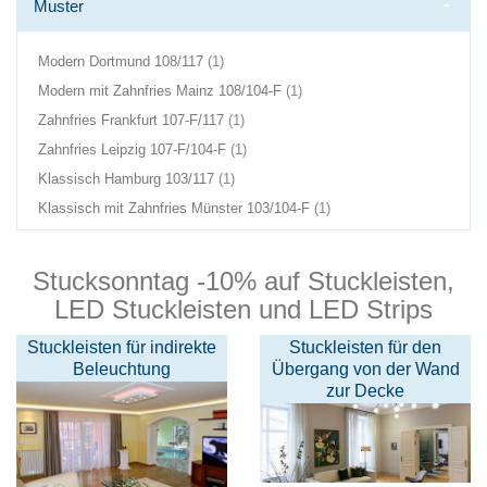
Muster
Produkt(e)
Modern Dortmund 108/117
1
im
Produkt(e)
Modern mit Zahnfries Mainz 108/104-F
1
Warenkorb
im
Produkt(e)
Zahnfries Frankfurt 107-F/117
1
Warenkorb
im
Produkt(e)
Zahnfries Leipzig 107-F/104-F
1
Warenkorb
im
Produkt(e)
Klassisch Hamburg 103/117
1
Warenkorb
im
Produkt(e)
Klassisch mit Zahnfries Münster 103/104-F
1
Warenkorb
im
Warenkorb
Stucksonntag -10% auf Stuckleisten,
LED Stuckleisten und LED Strips
Stuckleisten für indirekte
Stuckleisten für den
Beleuchtung
Übergang von der Wand
zur Decke