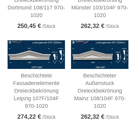
Dreieckbekrönung
Dreieckbekrönung
Dortmund 108/117 970-
Münster 103/104F 970-
1020
1020
250,45 €
262,32 €
/Stück
/Stück
Beschichtete
Beschichteter
Fassadenelemente
Außenstuck
Dreieckbekrönung
Dreieckbekrönung
Leipzig 107F/104F
Mainz 108/104F 970-
970-1020
1020
274,22 €
262,32 €
/Stück
/Stück