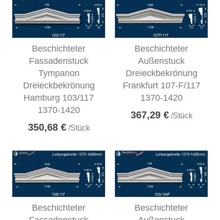
Beschichteter
Beschichteter
Fassadenstuck
Außenstuck
Tympanon
Dreieckbekrönung
Dreieckbekrönung
Frankfurt 107-F/117
Hamburg 103/117
1370-1420
1370-1420
367,29 €
/Stück
350,68 €
/Stück
Beschichteter
Beschichteter