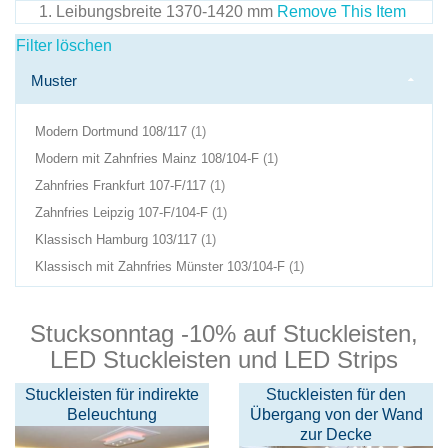
Leibungsbreite
1370-1420 mm
Remove This Item
Filter löschen
Muster
Produkt(e)
Modern Dortmund 108/117
1
im
Produkt(e)
Modern mit Zahnfries Mainz 108/104-F
1
Warenkorb
im
Produkt(e)
Zahnfries Frankfurt 107-F/117
1
Warenkorb
im
Produkt(e)
Zahnfries Leipzig 107-F/104-F
1
Warenkorb
im
Produkt(e)
Klassisch Hamburg 103/117
1
Warenkorb
im
Produkt(e)
Klassisch mit Zahnfries Münster 103/104-F
1
Warenkorb
im
Warenkorb
Stucksonntag -10% auf Stuckleisten,
LED Stuckleisten und LED Strips
Stuckleisten für indirekte
Stuckleisten für den
Beleuchtung
Übergang von der Wand
zur Decke