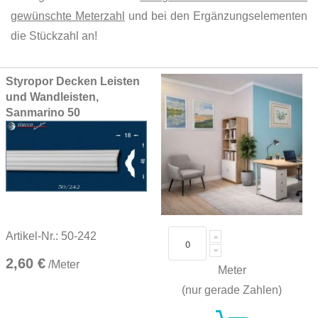
gewünschte Meterzahl
und bei den Ergänzungselementen
die Stückzahl an!
Grouped
Styropor Decken Leisten
product
und Wandleisten,
items
Sanmarino 50
Artikel-Nr.: 50-242
2,60 €
/Meter
Meter
(nur gerade Zahlen)