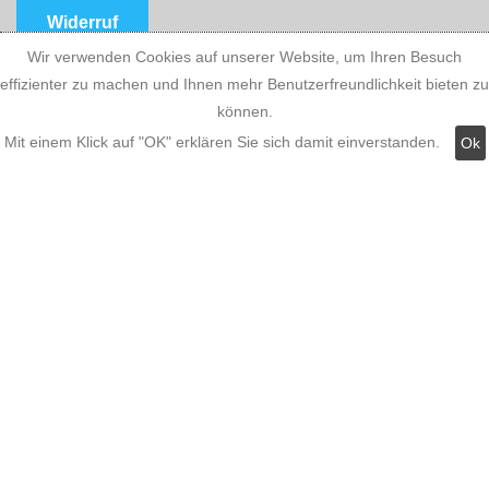
Widerruf
Wir verwenden Cookies auf unserer Website, um Ihren Besuch
effizienter zu machen und Ihnen mehr Benutzerfreundlichkeit bieten zu
können.
Kategorien:
Mit einem Klick auf "OK" erklären Sie sich damit einverstanden.
Ok
Fassadenstuck
LED Stuckleisten
Innere Stuckleisten
Dekosäulen
LED Lampen LED-Shop
Stuckherstellung
Stuck Dekorbau