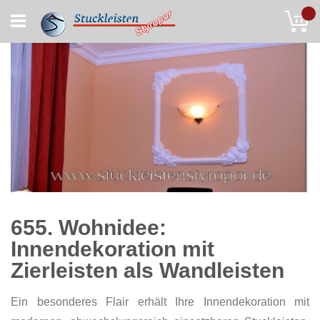
Skip
My
to
Content
655. Wohnidee:
Innendekoration mit
Zierleisten als Wandleisten
Ein besonderes Flair erhält Ihre Innendekoration mit