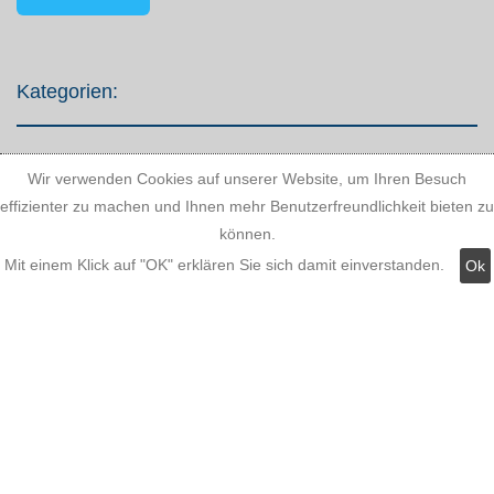
Kategorien:
Fassadenstuck
Wir verwenden Cookies auf unserer Website, um Ihren Besuch
effizienter zu machen und Ihnen mehr Benutzerfreundlichkeit bieten zu
LED Stuckleisten
können.
Innere Stuckleisten
Mit einem Klick auf "OK" erklären Sie sich damit einverstanden.
Ok
Dekosäulen
LED Lampen LED-Shop
Stuckherstellung
Stuck Dekorbau