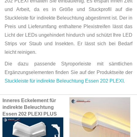
202 PLEXI erhalten Sie einbaufertig. Es erspart Ihnen Zeit
und Arbeit, da es in Größe und Stuckprofil auf die
Stuckleiste für indirekte Beleuchtung abgestimmt ist. Der in
Preis und Lieferumfang enthaltene Plexistreifen lässt das
Licht der LEDs ungehindert hindurch und schützt Ihre LED
Strips vor Staub und Insekten. Er lässt sich bei Bedarf
leicht reinigen.
Die dazu passende Styroporleiste mit sämtlichen
Ergänzungselementen finden Sie auf der Produktseite der
Stuckleiste für indirekte Beleuchtung Essen 202 PLEXI
.
Grouped
Inneres Eckelement für
product
indirekte Beleuchtung
items
Essen 202 PLEXI PLUS