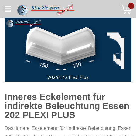
Skip
My
to
Content
Inneres Eckelement für
indirekte Beleuchtung Essen
202 PLEXI PLUS
Das innere Eckelement für indirekte Beleuchtung Essen