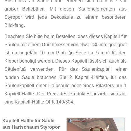
Abschluss an Säulen und erfreuen sich nach wie vor
großer Beliebtheit. Mit diesen Säulenelementen aus
Styropor wird jede Dekosäule zu einem besonderen
Blickfang.
Beachten Sie bitte beim Bestellen, dass dieses Kapitell für
Säulen mit einem Durchmesser von etwa 130 mm geeignet
ist, da ungefähr 10 mm Platz (je Seite ca. 5 mm) für den
Kleber benötigt werden. Dieses Kapitell lässt sich auch als
Säulenfuß verwenden. Für das Säulenkapitell einer
runden Säule brauchen Sie 2 Kapitell-Hälften, für das
Säulenkapitell einer Halbsäule oder eines Pilasters nur 1
Kapitell-Hälfte.
Der Preis des Produktes bezieht sich auf
eine Kapitell-Hälfte OFK 140/304
.
Grouped
Kapitell-Hälfte für Säule
product
aus Hartschaum Styropor
items