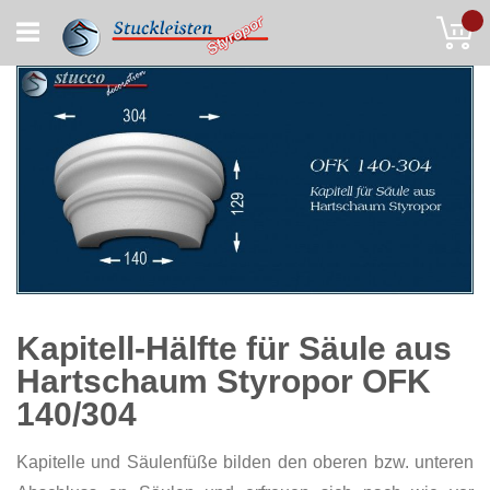
Skip
My
to
Content
Kapitell-Hälfte für Säule aus
Hartschaum Styropor OFK
140/304
Kapitelle und Säulenfüße bilden den oberen bzw. unteren