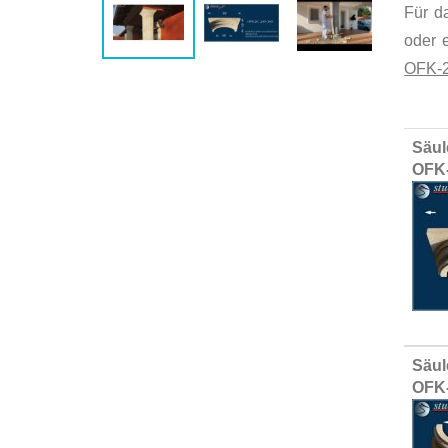
Für d
oder e
OFK-2
Group
Säul
produ
OFK-
items
Säul
OFK-