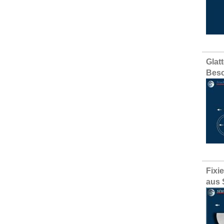
Glat
Besc
Fixi
aus 