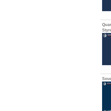
Quar
Styr
Soud