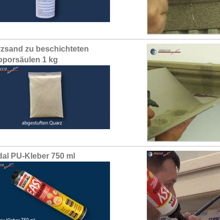
zsand zu beschichteten
oporsäulen 1 kg
al PU-Kleber 750 ml