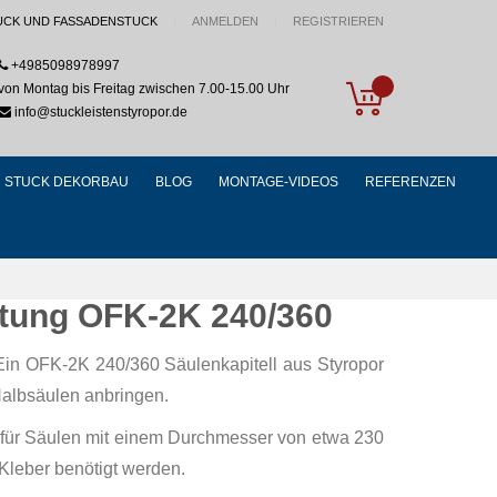
UCK UND FASSADENSTUCK
ANMELDEN
REGISTRIEREN
+4985098978997
My Cart
von Montag bis Freitag zwischen 7.00-15.00 Uhr
info@stuckleistenstyropor.de
STUCK DEKORBAU
BLOG
MONTAGE-VIDEOS
REFERENZEN
chtung OFK-2K 240/360
Ein OFK-2K 240/360 Säulenkapitell aus Styropor
Halbsäulen anbringen.
ll für Säulen mit einem Durchmesser von etwa 230
 Kleber benötigt werden.