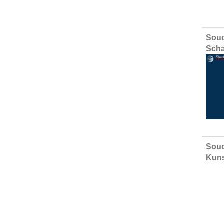
Sou
Scha
Soud
Kuns