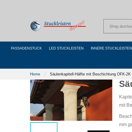
Skip
to
Content
FASSADENSTUCK
LED STUCKLEISTEN
INNERE STUCKLEISTEN
Home
Säulenkapitell-Hälfte mit Beschichtung OFK-2K
Sä
Kapit
mit B
Beach
mm gee