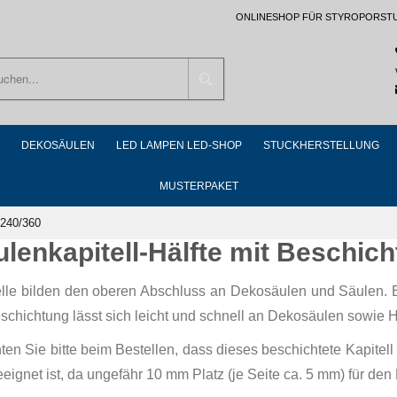
ONLINESHOP FÜR STYROPORST
Suchen
DEKOSÄULEN
LED LAMPEN LED-SHOP
STUCKHERSTELLUNG
MUSTERPAKET
 240/360
ulenkapitell-Hälfte mit Beschi
elle bilden den oberen Abschluss an Dekosäulen und Säulen. 
eschichtung lässt sich leicht und schnell an Dekosäulen sowie 
ten Sie bitte beim Bestellen, dass dieses beschichtete Kapite
ignet ist, da ungefähr 10 mm Platz (je Seite ca. 5 mm) für den