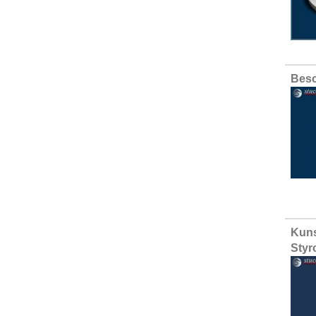
Besc
Kuns
Styr