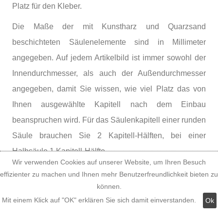
Platz für den Kleber.
Die Maße der mit Kunstharz und Quarzsand
beschichteten Säulenelemente sind in Millimeter
angegeben. Auf jedem Artikelbild ist immer sowohl der
Innendurchmesser, als auch der Außendurchmesser
angegeben, damit Sie wissen, wie viel Platz das von
Ihnen ausgewählte Kapitell nach dem Einbau
beanspruchen wird. Für das Säulenkapitell einer runden
Säule brauchen Sie 2 Kapitell-Hälften, bei einer
Halbsäule 1 Kapitell-Hälfte.
Wir verwenden Cookies auf unserer Website, um Ihren Besuch
Montage der Styropor
effizienter zu machen und Ihnen mehr Benutzerfreundlichkeit bieten zu
können.
Rundsäulen, Video zur
Mit einem Klick auf "OK" erklären Sie sich damit einverstanden.
Ok
Säulenverkleidung