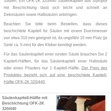
Säulen. Ein OFK-2K 320/440 Säulenkapitell aus Styropor
mit Beschichtung lässt sich leicht und schnell an
Dekosäulen sowie Halbsäulen anbringen.
Beachten Sie bitte beim Bestellen, dass dieses
beschichtete Kapitell für Säulen mit einem Durchmesser
von etwa 310 mm geeignet ist, da ungefähr 10 mm Platz (je
Seite ca. 5 mm) für den Kleber benötigt werden.
Für das Säulenkapitell einer runden Säule brauchen Sie 2
Kapitell-Hälften, für das Säulenkapitell einer Halbsäule
oder eines Pilasters nur 1 Kapitell-Hälfte.
Der Preis des
Produktes bezieht sich auf eine beschichtete Kapitell-
Hälfte OFK-2K 320/440
.
Grouped
Säulenkapitell-Hälfte mit
product
Beschichtung OFK-2K
items
320/440