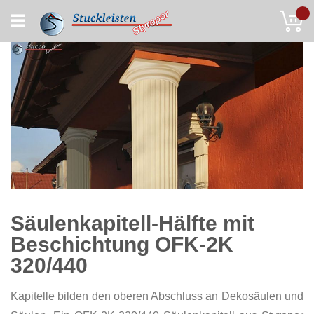
Skip
My
to
Content
Säulenkapitell-Hälfte mit
Beschichtung OFK-2K
320/440
Kapitelle bilden den oberen Abschluss an Dekosäulen und