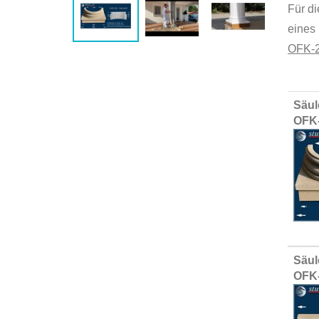
Für d
eines 
OFK-2
Group
Säul
produ
OFK-
items
Säul
OFK-