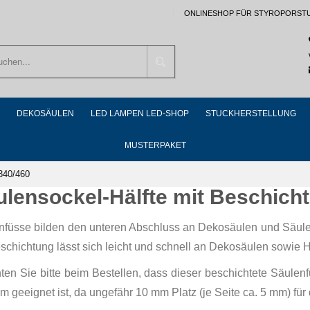
ONLINESHOP FÜR STYROPORST
Suchen
DEKOSÄULEN
LED LAMPEN LED-SHOP
STUCKHERSTELLUNG
MUSTERPAKET
340/460
ulensockel-Hälfte mit Beschich
nfüsse bilden den unteren Abschluss an Dekosäulen und Säul
schichtung lässt sich leicht und schnell an Dekosäulen sowie 
ten Sie bitte beim Bestellen, dass dieser beschichtete Säule
 geeignet ist, da ungefähr 10 mm Platz (je Seite ca. 5 mm) für