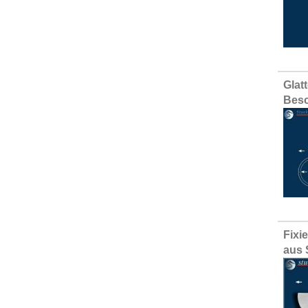
Glat
Besc
Fixi
aus 