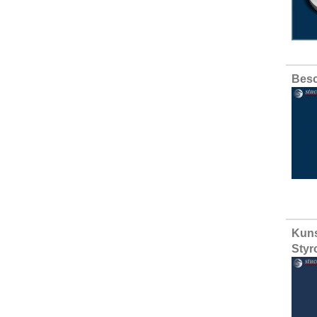
Besc
Kuns
Styr