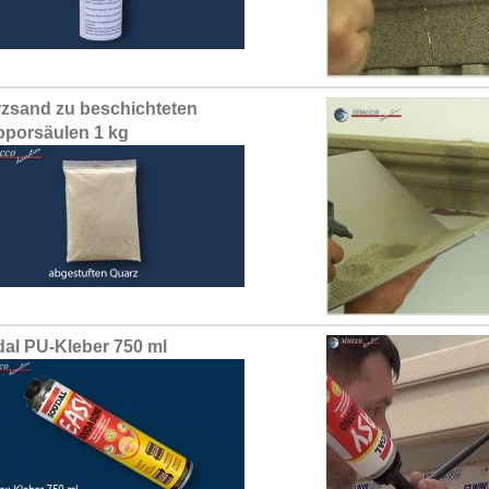
zsand zu beschichteten
oporsäulen 1 kg
al PU-Kleber 750 ml