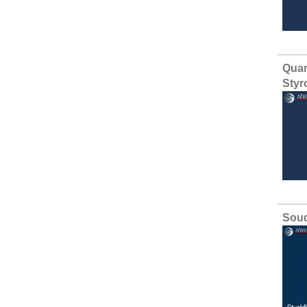
Quar
Styr
Soud