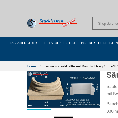
Skip
to
Content
FASSADENSTUCK
LED STUCKLEISTEN
INNERE STUCKLEISTEN
Home
Säulensockel-Hälfte mit Beschichtung OFK-2K 
Sä
Säule
mit Be
Beach
330 mm