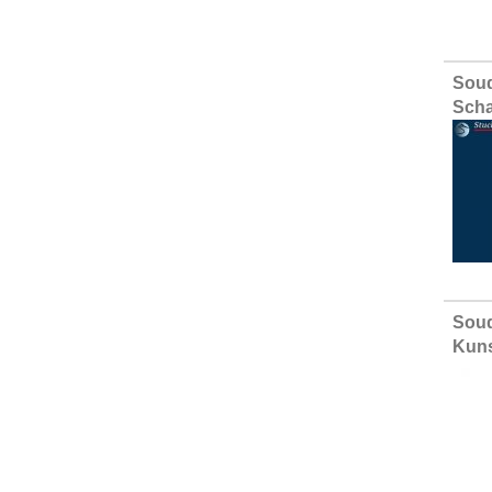
Sou
Scha
Soud
Kuns