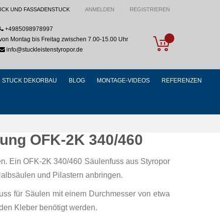
UCK UND FASSADENSTUCK
ANMELDEN
REGISTRIEREN
+4985098978997
My Cart
von Montag bis Freitag zwischen 7.00-15.00 Uhr
info@stuckleistenstyropor.de
STUCK DEKORBAU
BLOG
MONTAGE-VIDEOS
REFERENZEN
tung OFK-2K 340/460
en. Ein OFK-2K 340/460 Säulenfuss aus Styropor
Halbsäulen und Pilastern anbringen.
nfuss für Säulen mit einem Durchmesser von etwa
 den Kleber benötigt werden.