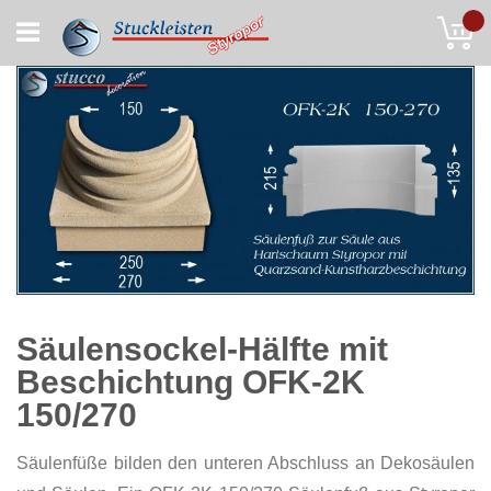
Skip
My
to
Content
Säulensockel-Hälfte mit
Beschichtung OFK-2K
150/270
Säulenfüße bilden den unteren Abschluss an Dekosäulen