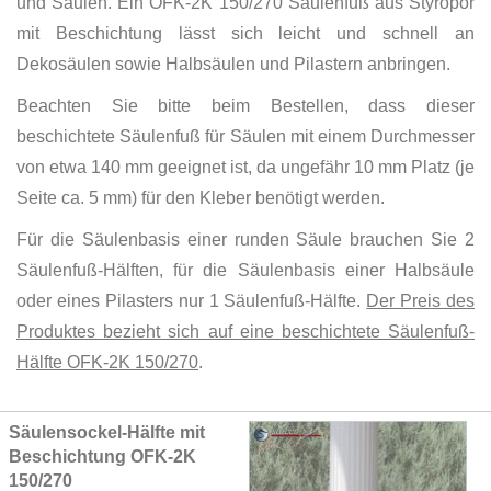
und Säulen. Ein OFK-2K 150/270 Säulenfuß aus Styropor
mit Beschichtung lässt sich leicht und schnell an
Dekosäulen sowie Halbsäulen und Pilastern anbringen.
Beachten Sie bitte beim Bestellen, dass dieser
beschichtete Säulenfuß für Säulen mit einem Durchmesser
von etwa 140 mm geeignet ist, da ungefähr 10 mm Platz (je
Seite ca. 5 mm) für den Kleber benötigt werden.
Für die Säulenbasis einer runden Säule brauchen Sie 2
Säulenfuß-Hälften, für die Säulenbasis einer Halbsäule
oder eines Pilasters nur 1 Säulenfuß-Hälfte.
Der Preis des
Produktes bezieht sich auf eine beschichtete Säulenfuß-
Hälfte OFK-2K 150/270
.
Grouped
Säulensockel-Hälfte mit
product
Beschichtung OFK-2K
items
150/270