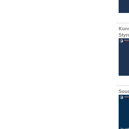
Kuns
Styr
Soud