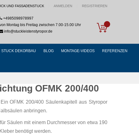
UCK UND FASSADENSTUCK
ANMELDEN
REGISTRIEREN
+4985098978997
My Cart
von Montag bis Freitag zwischen 7.00-15.00 Uhr
info@stuckleistenstyropor.de
STUCK DEKORBAU
BLOG
MONTAGE-VIDEOS
REFERENZEN
chichtung OFMK 200/400
 Ein OFMK 200/400 Säulenkapitell aus Styropor
Halbsäulen anbringen.
ll für Säulen mit einem Durchmesser von etwa 190
 Kleber benötigt werden.