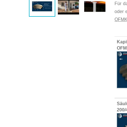
Für d
oder e
OFMK
Group
Kapi
produ
OFM
items
Säul
200/