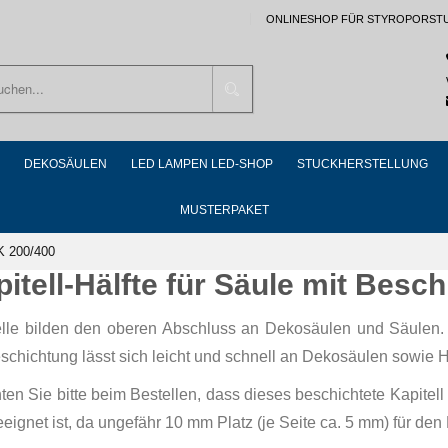
ONLINESHOP FÜR STYROPORST
Suchen
DEKOSÄULEN
LED LAMPEN LED-SHOP
STUCKHERSTELLUNG
MUSTERPAKET
MK 200/400
pitell-Hälfte für Säule mit Bes
elle bilden den oberen Abschluss an Dekosäulen und Säulen.
eschichtung lässt sich leicht und schnell an Dekosäulen sowie 
ten Sie bitte beim Bestellen, dass dieses beschichtete Kapite
ignet ist, da ungefähr 10 mm Platz (je Seite ca. 5 mm) für den