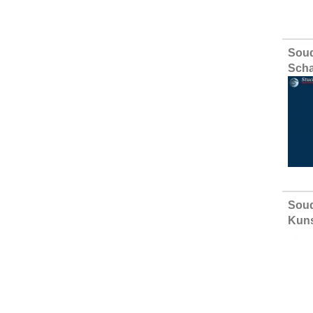
Sou
Scha
Soud
Kuns