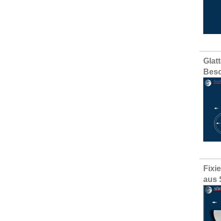
Glat
Besc
Fixi
aus 