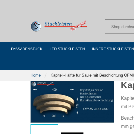
Skip
to
Content
FASSADENSTUCK
LED STUCKLEISTEN
INNERE STUCKLEISTEN
Home
Kapitell-Hälfte für Säule mit Beschichtung OF
Ka
Kapit
mit B
Beach
mm gee