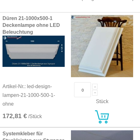
Grouped
Düren 21-1000x500-1
product
Deckenlampe ohne LED
items
Beleuchtung
Artikel-Nr.: led-design-
lampen-21-1000-500-1-
Stück
ohne
172,81 €
/Stück
Systemkleber für