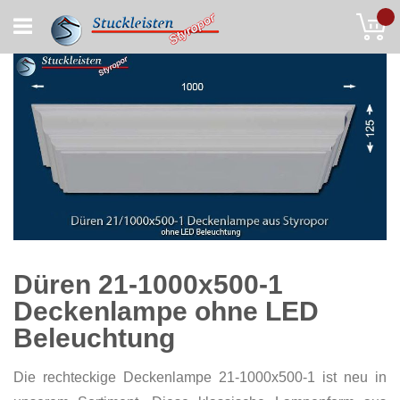
Skip
My
to
Content
Düren 21-1000x500-1
Deckenlampe ohne LED
Beleuchtung
Die rechteckige Deckenlampe 21-1000x500-1 ist neu in