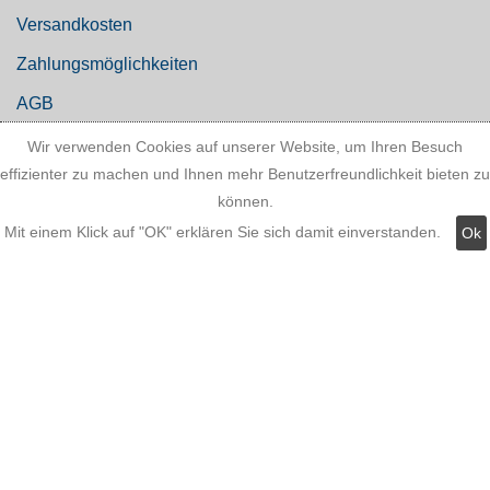
Versandkosten
Zahlungsmöglichkeiten
AGB
Widerrufsbelehrung
Wir verwenden Cookies auf unserer Website, um Ihren Besuch
effizienter zu machen und Ihnen mehr Benutzerfreundlichkeit bieten zu
Hinweis zum Batteriegesetz
können.
Kundeninformationen
Mit einem Klick auf "OK" erklären Sie sich damit einverstanden.
Ok
Datenschutz
Widerruf
Kategorien: