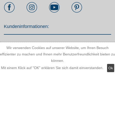
Kundeninformationen:
Versandkosten
Wir verwenden Cookies auf unserer Website, um Ihren Besuch
Zahlungsmöglichkeiten
effizienter zu machen und Ihnen mehr Benutzerfreundlichkeit bieten zu
können.
AGB
Mit einem Klick auf "OK" erklären Sie sich damit einverstanden.
Ok
Widerrufsbelehrung
Hinweis zum Batteriegesetz
Kundeninformationen
Datenschutz