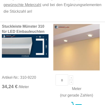
gewünschte Meterzahl
und bei den Ergänzungselementen
die Stückzahl an!
Grouped
Stuckleiste Münster 310
product
für LED Einbauleuchten
items
Artikel-Nr.: 310-9220
34,24 €
/Meter
Meter
(nur gerade Zahlen)