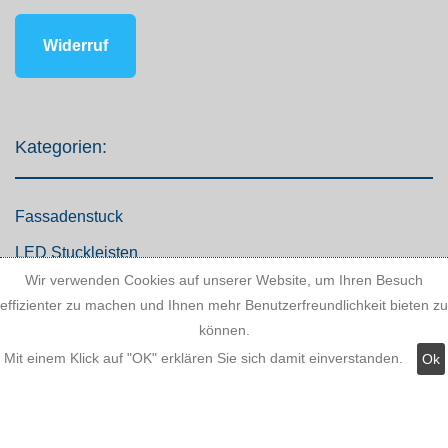
Widerruf
Kategorien:
Fassadenstuck
LED Stuckleisten
Wir verwenden Cookies auf unserer Website, um Ihren Besuch
Innere Stuckleisten
effizienter zu machen und Ihnen mehr Benutzerfreundlichkeit bieten zu
Dekosäulen
können.
Mit einem Klick auf "OK" erklären Sie sich damit einverstanden.
Ok
LED Lampen LED-Shop
Stuckherstellung
Stuck Dekorbau