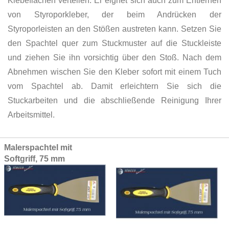
Klebeflächen verteilen. Er eignet sich auch zum Entfernen
von Styroporkleber, der beim Andrücken der
Styroporleisten an den Stößen austreten kann. Setzen Sie
den Spachtel quer zum Stuckmuster auf die Stuckleiste
und ziehen Sie ihn vorsichtig über den Stoß. Nach dem
Abnehmen wischen Sie den Kleber sofort mit einem Tuch
vom Spachtel ab. Damit erleichtern Sie sich die
Stuckarbeiten und die abschließende Reinigung Ihrer
Arbeitsmittel.
Grouped
Malerspachtel mit
product
Softgriff, 75 mm
items