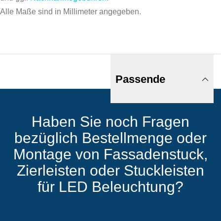
Alle Maße sind in Millimeter angegeben.
Passende
Haben Sie noch Fragen
Produkte
bezüglich Bestellmenge oder
Montage von Fassadenstuck,
Zierleisten oder Stuckleisten
für LED Beleuchtung?