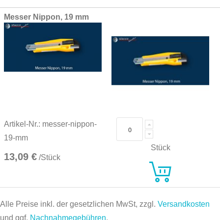
Grouped
Messer Nippon, 19 mm
product
items
Artikel-Nr.: messer-nippon-
19-mm
Stück
13,09 €
/Stück
Alle Preise inkl. der gesetzlichen MwSt, zzgl.
Versandkosten
und ggf.
Nachnahmegebühren
.