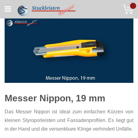
Skip
My
to
Content
Messer Nippon, 19 mm
Das Messer Nippon ist ideal zum einfachen Kürzen von
kleinen Styroporleisten und Fassadenprofilen. Es liegt gut
in der Hand und die versenkbare Klinge verhindert Unfälle.