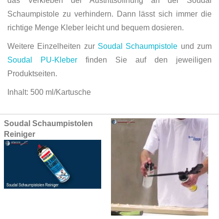
das Verkleben der Austrittsöffnung an der Soudal
Schaumpistole zu verhindern. Dann lässt sich immer die
richtige Menge Kleber leicht und bequem dosieren.
Weitere Einzelheiten zur
Soudal Schaumpistole
und zum
Soudal PU-Kleber
finden Sie auf den jeweiligen
Produktseiten.
Inhalt: 500 ml/Kartusche
Grouped
Soudal Schaumpistolen
product
Reiniger
items