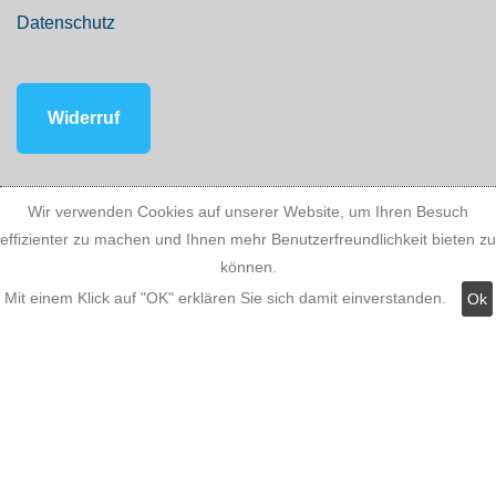
Datenschutz
Widerruf
Wir verwenden Cookies auf unserer Website, um Ihren Besuch
Kategorien:
effizienter zu machen und Ihnen mehr Benutzerfreundlichkeit bieten zu
können.
Mit einem Klick auf "OK" erklären Sie sich damit einverstanden.
Ok
Fassadenstuck
LED Stuckleisten
Innere Stuckleisten
Dekosäulen
LED Lampen LED-Shop