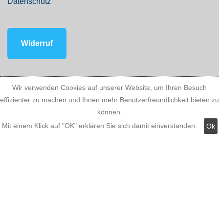
Datenschutz
Widerruf
Wir verwenden Cookies auf unserer Website, um Ihren Besuch
Kategorien:
effizienter zu machen und Ihnen mehr Benutzerfreundlichkeit bieten zu
können.
Mit einem Klick auf "OK" erklären Sie sich damit einverstanden.
Ok
Fassadenstuck
LED Stuckleisten
Innere Stuckleisten
Dekosäulen
LED Lampen LED-Shop
Stuckherstellung