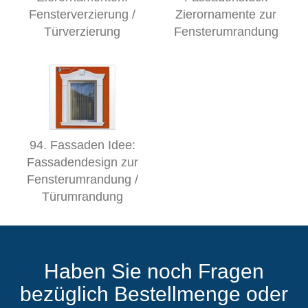
Fensterverzierung /
Zierornamente zur
Türverzierung
Fensterumrandung
94. Fassaden Idee:
Fassadendesign zur
Fensterumrandung /
Türumrandung
Haben Sie noch Fragen
bezüglich Bestellmenge oder