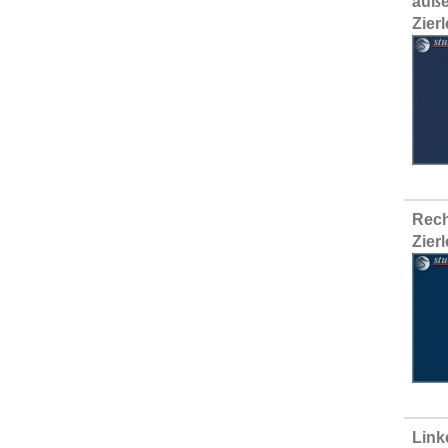
äuße
Zier
Rech
Zier
Link