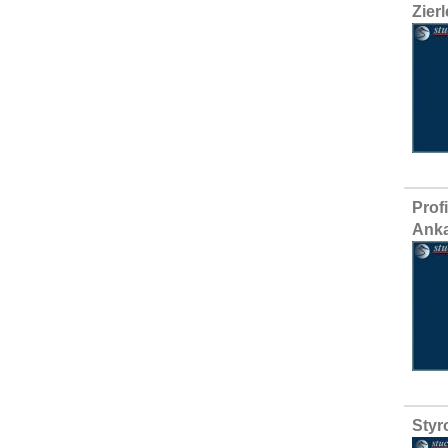
Zier
Prof
Anka
Styr