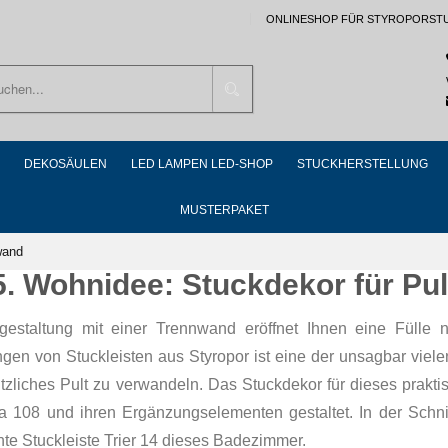
ONLINESHOP FÜR STYROPORST
Suchen
DEKOSÄULEN
LED LAMPEN LED-SHOP
STUCKHERSTELLUNG
MUSTERPAKET
wand
5. Wohnidee: Stuckdekor für Pu
estaltung mit einer Trennwand eröffnet Ihnen eine Fülle 
ngen von Stuckleisten aus Styropor ist eine der unsagbar viel
tzliches Pult zu verwandeln. Das Stuckdekor für dieses praktis
a 108 und ihren Ergänzungselementen gestaltet. In der Schn
te Stuckleiste Trier 14 dieses Badezimmer.