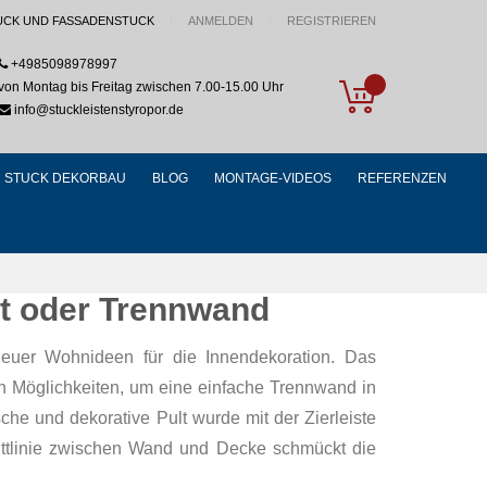
UCK UND FASSADENSTUCK
ANMELDEN
REGISTRIEREN
+4985098978997
My Cart
von Montag bis Freitag zwischen 7.00-15.00 Uhr
info@stuckleistenstyropor.de
STUCK DEKORBAU
BLOG
MONTAGE-VIDEOS
REFERENZEN
lt oder Trennwand
neuer Wohnideen für die Innendekoration. Das
en Möglichkeiten, um eine einfache Trennwand in
che und dekorative Pult wurde mit der Zierleiste
ittlinie zwischen Wand und Decke schmückt die