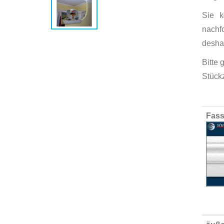
Sie k
nachfo
deshal
Bitte 
Stück
Group
Fass
produ
items