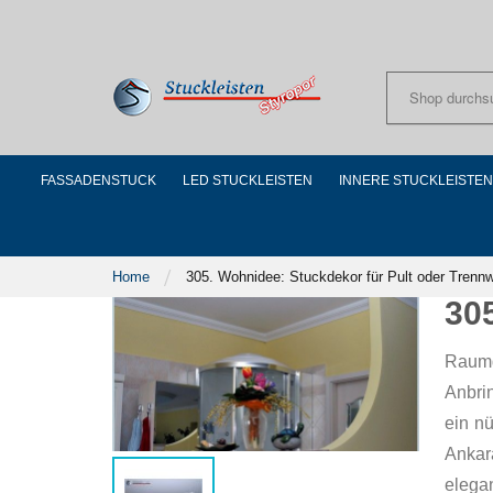
Skip
to
Content
FASSADENSTUCK
LED STUCKLEISTEN
INNERE STUCKLEISTEN
Home
305. Wohnidee: Stuckdekor für Pult oder Trenn
30
Raumg
Anbri
ein nü
Ankar
elegan