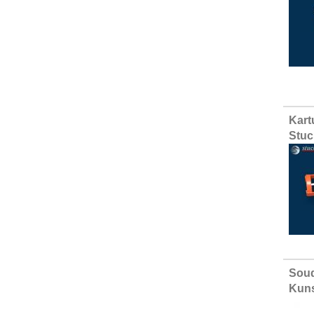
Kart
Stuc
Soud
Kuns