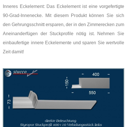
Inneres Eckelement: Das Eckelement ist eine vorgefertigte
90-Grad-Innenecke. Mit diesem Produkt können Sie sich
den Gehrungsschnitt ersparen, der in den Zimmerecken zum
Aneinanderfügen der Stuckprofile nötig ist. Nehmen Sie
einbaufertige innere Eckelemente und sparen Sie wertvolle
Zeit damit!