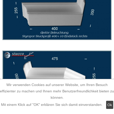
Wir verwenden Cookies auf unserer Website, um Ihren Besuch
effizienter zu machen und Ihnen mehr Benutzerfreundlichkeit bieten zu
können.
Mit einem Klick auf "OK" erklären Sie sich damit einverstanden.
Ok