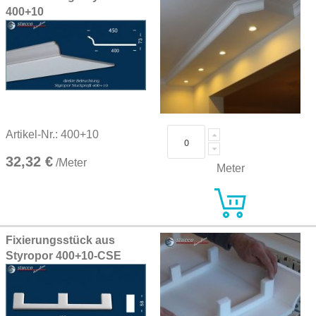
items
400+10
Artikel-Nr.: 400+10
32,32 €
/Meter
Meter
Fixierungsstück aus
Styropor 400+10-CSE