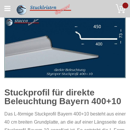
Skip
My
to
Content
Stuckprofil für direkte
Beleuchtung Bayern 400+10
Das L-förmige Stuckprofil Bayern 400+10 besteht aus einer
40 cm breiten Grundplatte, an die auf einer Längsseite das