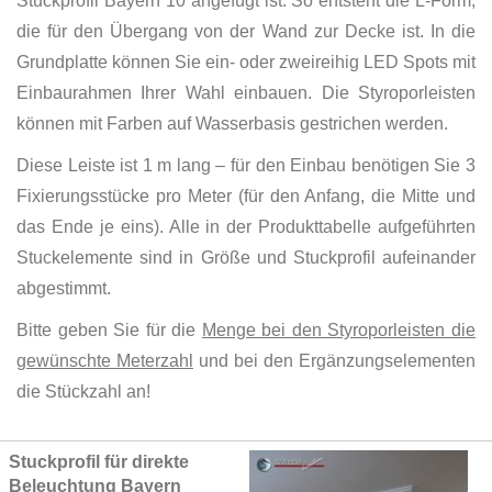
Stuckprofil Bayern 10 angefügt ist. So entsteht die L-Form,
die für den Übergang von der Wand zur Decke ist. In die
Grundplatte können Sie ein- oder zweireihig LED Spots mit
Einbaurahmen Ihrer Wahl einbauen. Die Styroporleisten
können mit Farben auf Wasserbasis gestrichen werden.
Diese Leiste ist 1 m lang – für den Einbau benötigen Sie 3
Fixierungsstücke pro Meter (für den Anfang, die Mitte und
das Ende je eins). Alle in der Produkttabelle aufgeführten
Stuckelemente sind in Größe und Stuckprofil aufeinander
abgestimmt.
Bitte geben Sie für die
Menge bei den Styroporleisten die
gewünschte Meterzahl
und bei den Ergänzungselementen
die Stückzahl an!
Grouped
Stuckprofil für direkte
product
Beleuchtung Bayern