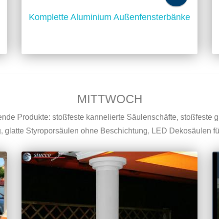
Komplette Aluminium Außenfensterbänke
MITTWOCH
de Produkte: stoßfeste kannelierte Säulenschäfte, stoßfeste g
, glatte Styroporsäulen ohne Beschichtung, LED Dekosäulen fü