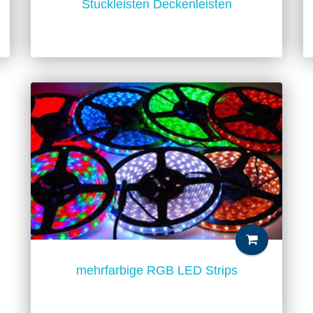
Stuckleisten Deckenleisten
mehrfarbige RGB LED Strips