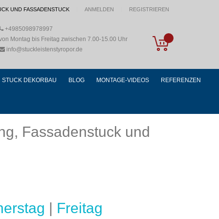
UCK UND FASSADENSTUCK
ANMELDEN
REGISTRIEREN
+4985098978997
My Cart
von Montag bis Freitag zwischen 7.00-15.00 Uhr
info@stuckleistenstyropor.de
STUCK DEKORBAU
BLOG
MONTAGE-VIDEOS
REFERENZEN
tung, Fassadenstuck und
erstag
|
Freitag