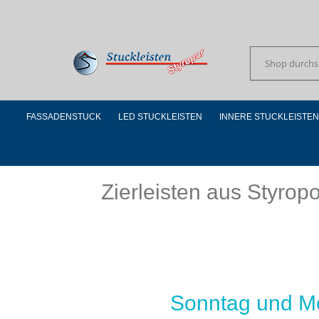
Skip
to
Content
Suchen
FASSADENSTUCK
LED STUCKLEISTEN
INNERE STUCKLEISTEN
Zierleisten aus Styrop
Sonntag und M