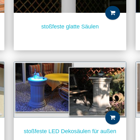
stoßfeste glatte Säulen
stoßfeste LED Dekosäulen für außen