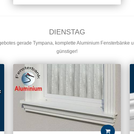
DIENSTAG
ebotes gerade Tympana, komplette Aluminium Fensterbänke u
günstiger!