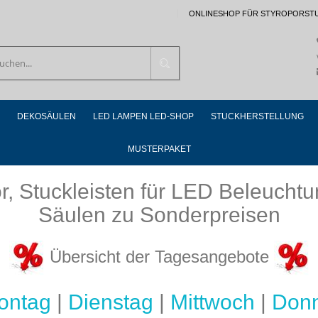
ONLINESHOP FÜR STYROPORST
Suchen
DEKOSÄULEN
LED LAMPEN LED-SHOP
STUCKHERSTELLUNG
MUSTERPAKET
or, Stuckleisten für LED Beleuch
Säulen zu Sonderpreisen
Übersicht der Tagesangebote
ontag
|
Dienstag
|
Mittwoch
|
Donn