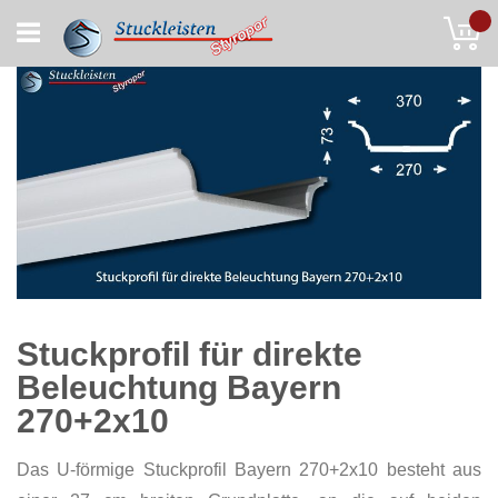
Skip
My
to
Content
Stuckprofil für direkte
Beleuchtung Bayern
270+2x10
Das U-förmige Stuckprofil Bayern 270+2x10 besteht aus