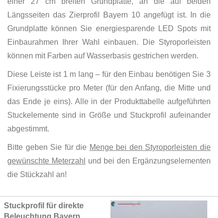
einer 27 cm breiten Grundplatte, an die auf beiden
Längsseiten das Zierprofil Bayern 10 angefügt ist. In die
Grundplatte können Sie energiesparende LED Spots mit
Einbaurahmen Ihrer Wahl einbauen. Die Styroporleisten
können mit Farben auf Wasserbasis gestrichen werden.
Diese Leiste ist 1 m lang – für den Einbau benötigen Sie 3
Fixierungsstücke pro Meter (für den Anfang, die Mitte und
das Ende je eins). Alle in der Produkttabelle aufgeführten
Stuckelemente sind in Größe und Stuckprofil aufeinander
abgestimmt.
Bitte geben Sie für die
Menge bei den Styroporleisten die
gewünschte Meterzahl
und bei den Ergänzungselementen
die Stückzahl an!
Grouped
Stuckprofil für direkte
product
Beleuchtung Bayern