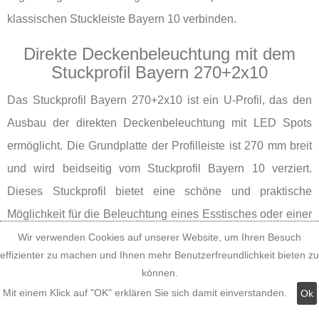
klassischen Stuckleiste Bayern 10 verbinden.
Direkte Deckenbeleuchtung mit dem
Stuckprofil Bayern 270+2x10
Das Stuckprofil Bayern 270+2x10 ist ein U-Profil, das den
Ausbau der direkten Deckenbeleuchtung mit LED Spots
ermöglicht. Die Grundplatte der Profilleiste ist 270 mm breit
und wird beidseitig vom Stuckprofil Bayern 10 verziert.
Dieses Stuckprofil bietet eine schöne und praktische
Möglichkeit für die Beleuchtung eines Esstisches oder einer
Frühstückstheke in der Küche. In dem folgenden Video
Wir verwenden Cookies auf unserer Website, um Ihren Besuch
effizienter zu machen und Ihnen mehr Benutzerfreundlichkeit bieten zu
sehen Sie den Ausbau der Deckenbeleuchtung mit dem
können.
Stuckprofil Trier 400+2x14 und LED Spots. Der Einbau des
Mit einem Klick auf "OK" erklären Sie sich damit einverstanden.
Ok
Stuckprofils Bayern 270+2x10 erfolgt genauso.