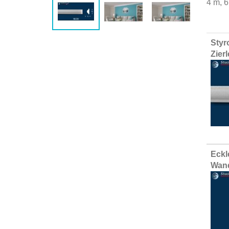
4 m, 6
Group
Styr
produ
Zier
items
Eckl
Wand