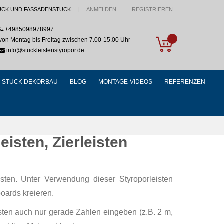
UCK UND FASSADENSTUCK
ANMELDEN
REGISTRIEREN
+4985098978997
My Cart
von Montag bis Freitag zwischen 7.00-15.00 Uhr
info@stuckleistenstyropor.de
STUCK DEKORBAU
BLOG
MONTAGE-VIDEOS
REFERENZEN
isten, Zierleisten
ten. Unter Verwendung dieser Styroporleisten
oards kreieren.
isten auch nur gerade Zahlen eingeben (z.B. 2 m,