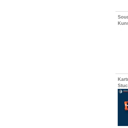
Soud
Kuns
Kart
Stuc