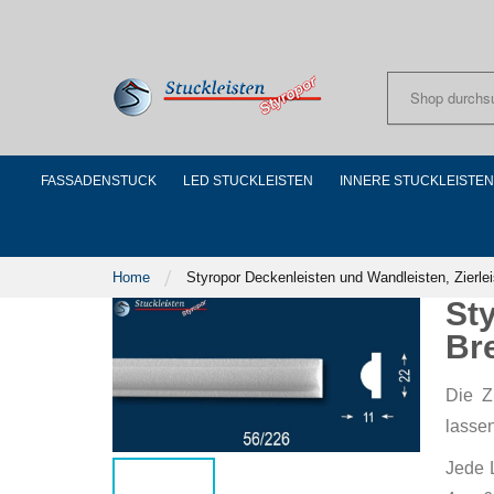
Skip
to
Content
FASSADENSTUCK
LED STUCKLEISTEN
INNERE STUCKLEISTEN
Home
Styropor Deckenleisten und Wandleisten, Zierl
St
Br
Die Z
lasse
Jede 