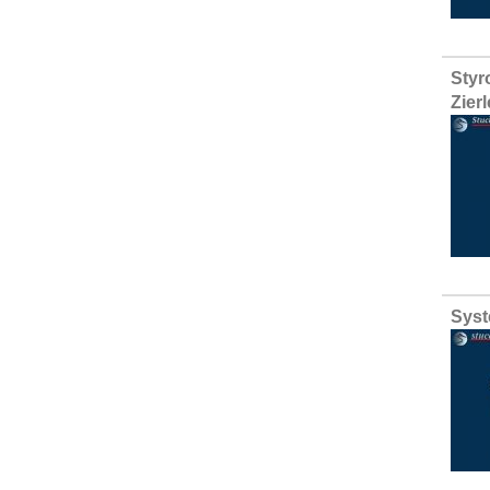
Styr
Zier
Syst