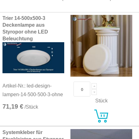
Grouped
Trier 14-500x500-3
product
Deckenlampe aus
items
Styropor ohne LED
Beleuchtung
Artikel-Nr.: led-design-
lampen-14-500-500-3-ohne
Stück
71,19 €
/Stück
Systemkleber für