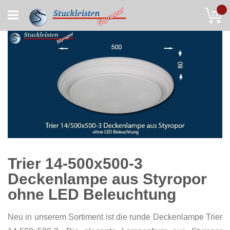
Skip
My
to
Content
Trier 14-500x500-3
Deckenlampe aus Styropor
ohne LED Beleuchtung
Neu in unserem Sortiment ist die runde Deckenlampe Trier