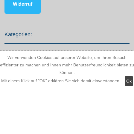
Widerruf
Kategorien:
Fassadenstuck
Wir verwenden Cookies auf unserer Website, um Ihren Besuch
effizienter zu machen und Ihnen mehr Benutzerfreundlichkeit bieten zu
LED Stuckleisten
können.
Innere Stuckleisten
Mit einem Klick auf "OK" erklären Sie sich damit einverstanden.
Ok
Dekosäulen
LED Lampen LED-Shop
Stuckherstellung
Stuck Dekorbau