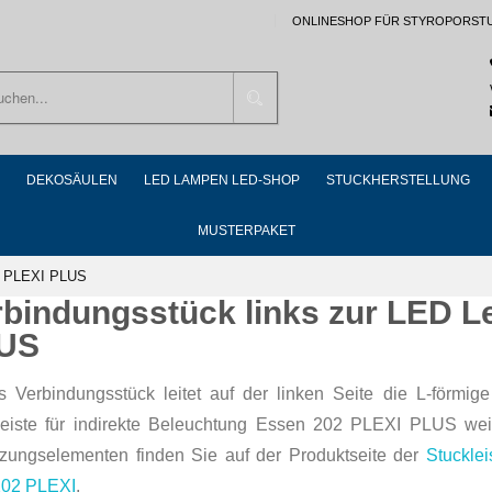
ONLINESHOP FÜR STYROPORST
Suchen
DEKOSÄULEN
LED LAMPEN LED-SHOP
STUCKHERSTELLUNG
MUSTERPAKET
02 PLEXI PLUS
rbindungsstück links zur LED L
US
s Verbindungsstück leitet auf der linken Seite die L-förmige
leiste für indirekte Beleuchtung Essen 202 PLEXI PLUS weite
zungselementen finden Sie auf der Produktseite der
Stucklei
02 PLEXI
.