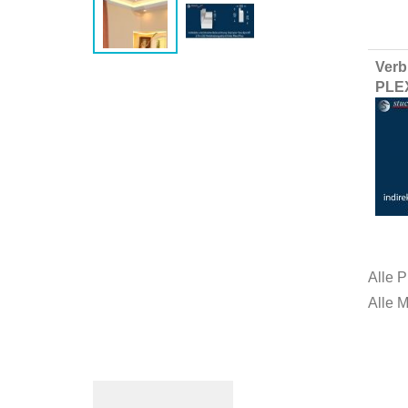
Group
Verb
produ
PLE
items
Alle P
Alle 