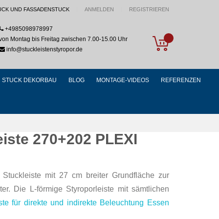
UCK UND FASSADENSTUCK
ANMELDEN
REGISTRIEREN
+4985098978997
My Cart
von Montag bis Freitag zwischen 7.00-15.00 Uhr
info@stuckleistenstyropor.de
STUCK DEKORBAU
BLOG
MONTAGE-VIDEOS
REFERENZEN
eiste 270+202 PLEXI
 Stuckleiste mit 27 cm breiter Grundfläche zur
r. Die L-förmige Styroporleiste mit sämtlichen
ste für direkte und indirekte Beleuchtung Essen