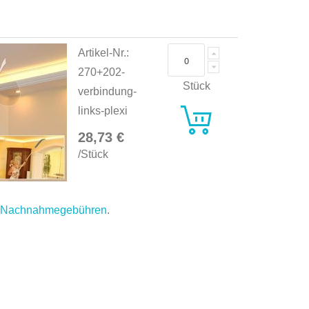
Artikel-Nr.:
270+202-
Stück
verbindung-
links-plexi
28,73 €
/Stück
.
Nachnahmegebühren
.