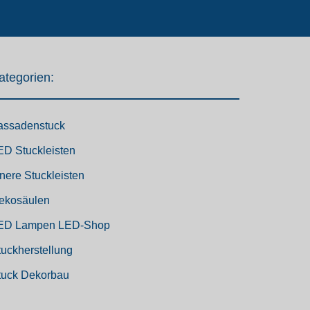
ategorien:
assadenstuck
ED Stuckleisten
nnere Stuckleisten
ekosäulen
ED Lampen LED-Shop
tuckherstellung
tuck Dekorbau