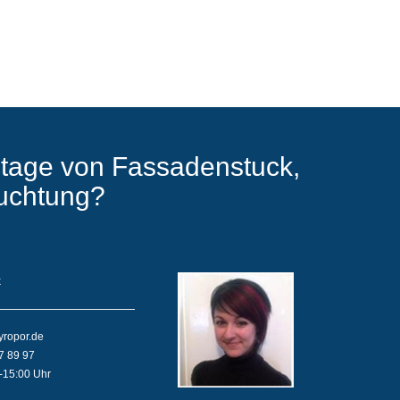
tage von Fassadenstuck,
euchtung?
k
yropor.de
7 89 97
-15:00 Uhr