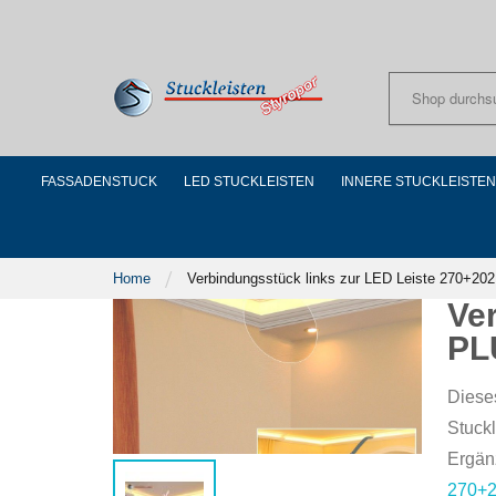
Skip
to
Content
FASSADENSTUCK
LED STUCKLEISTEN
INNERE STUCKLEISTEN
Home
Verbindungsstück links zur LED Leiste 270+2
Ve
PL
Diese
Stuck
Ergän
270+2