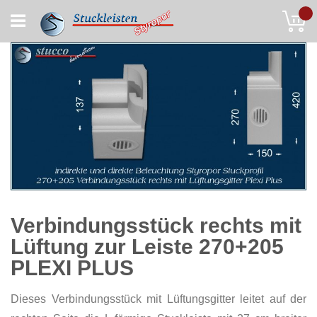
Skip
My
to
Content
Verbindungsstück rechts mit
Lüftung zur Leiste 270+205
PLEXI PLUS
Dieses Verbindungsstück mit Lüftungsgitter leitet auf der