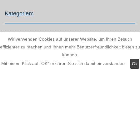
Kategorien:
Fassadenstuck
Wir verwenden Cookies auf unserer Website, um Ihren Besuch
LED Stuckleisten
effizienter zu machen und Ihnen mehr Benutzerfreundlichkeit bieten zu
können.
Innere Stuckleisten
Mit einem Klick auf "OK" erklären Sie sich damit einverstanden.
Ok
Dekosäulen
LED Lampen LED-Shop
Stuckherstellung
Stuck Dekorbau
stuckleistenstyropor.de
|
Über uns
|
impressum