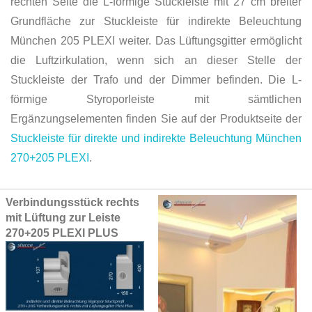
rechten Seite die L-förmige Stuckleiste mit 27 cm breiter
Grundfläche zur Stuckleiste für indirekte Beleuchtung
München 205 PLEXI weiter. Das Lüftungsgitter ermöglicht
die Luftzirkulation, wenn sich an dieser Stelle der
Stuckleiste der Trafo und der Dimmer befinden. Die L-
förmige Styroporleiste mit sämtlichen
Ergänzungselementen finden Sie auf der Produktseite der
Stuckleiste für direkte und indirekte Beleuchtung München
270+205 PLEXI
.
Grouped
Verbindungsstück rechts
product
mit Lüftung zur Leiste
items
270+205 PLEXI PLUS