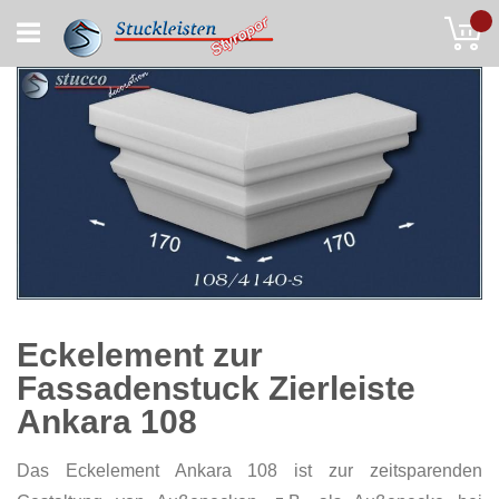
Skip
My
to
Content
Eckelement zur
Fassadenstuck Zierleiste
Ankara 108
Das Eckelement Ankara 108 ist zur zeitsparenden