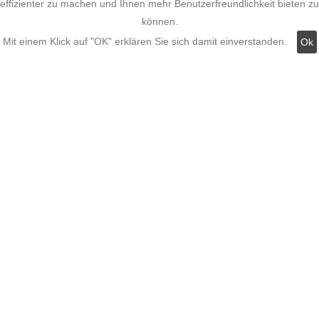
effizienter zu machen und Ihnen mehr Benutzerfreundlichkeit bieten zu
können.
Kategorien:
Mit einem Klick auf "OK" erklären Sie sich damit einverstanden.
Ok
Fassadenstuck
LED Stuckleisten
Innere Stuckleisten
Dekosäulen
LED Lampen LED-Shop
Stuckherstellung
Stuck Dekorbau
stuckleistenstyropor.de
|
Über uns
|
impressum