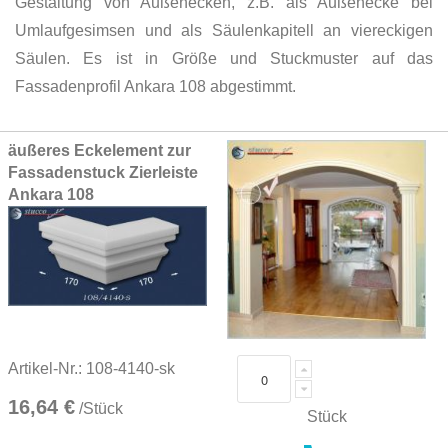
Gestaltung von Außenecken, z.B. als Außenecke bei
Umlaufgesimsen und als Säulenkapitell an viereckigen
Säulen. Es ist in Größe und Stuckmuster auf das
Fassadenprofil
Ankara 108
abgestimmt.
Grouped
äußeres Eckelement zur
product
Fassadenstuck Zierleiste
items
Ankara 108
Artikel-Nr.: 108-4140-sk
16,64 €
/Stück
Stück