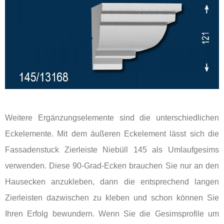
Weitere Ergänzungselemente sind die unterschiedlichen
Eckelemente. Mit dem äußeren Eckelement lässt sich die
Fassadenstuck Zierleiste Niebüll 145 als Umlaufgesims
verwenden. Diese 90-Grad-Ecken brauchen Sie nur an den
Hausecken anzukleben, dann die entsprechend langen
Zierleisten dazwischen zu kleben und schon können Sie
Ihren Erfolg bewundern. Wenn Sie die Gesimsprofile um