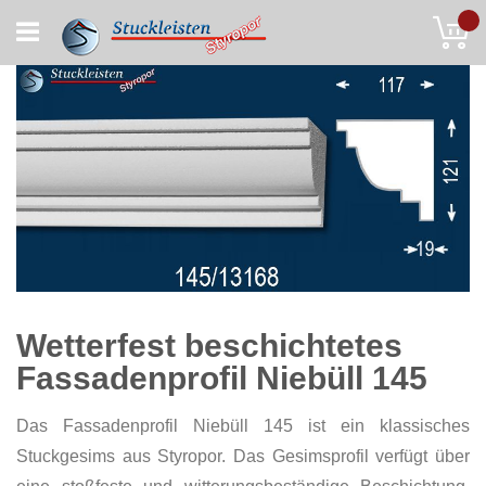
Skip
My
to
Content
Wetterfest beschichtetes
Fassadenprofil Niebüll 145
Das Fassadenprofil Niebüll 145 ist ein klassisches
Stuckgesims aus Styropor. Das Gesimsprofil verfügt über