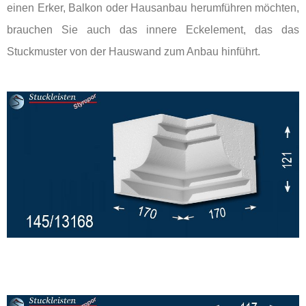
einen Erker, Balkon oder Hausanbau herumführen möchten,
brauchen Sie auch das innere Eckelement, das das
Stuckmuster von der Hauswand zum Anbau hinführt.