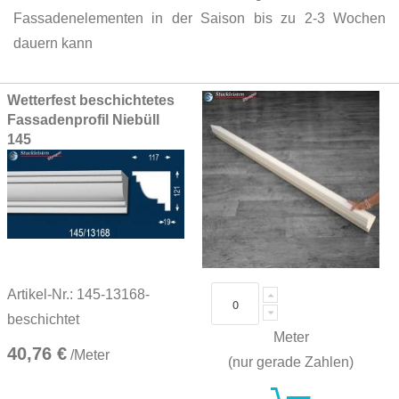
Fassadenelementen in der Saison bis zu 2-3 Wochen
dauern kann
Grouped
Wetterfest beschichtetes
product
Fassadenprofil Niebüll
items
145
Artikel-Nr.: 145-13168-
beschichtet
Meter
40,76 €
/Meter
(nur gerade Zahlen)