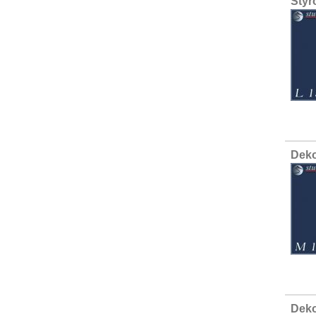
Styr
Deko
Deko