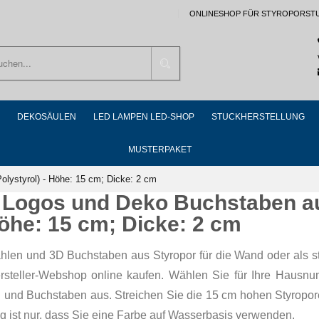
ONLINESHOP FÜR STYROPORST
Suchen
DEKOSÄULEN
LED LAMPEN LED-SHOP
STUCKHERSTELLUNG
MUSTERPAKET
lystyrol) - Höhe: 15 cm; Dicke: 2 cm
 Logos und Deko Buchstaben aus
Höhe: 15 cm; Dicke: 2 cm
hlen und 3D Buchstaben aus Styropor für die Wand oder als s
rsteller-Webshop online kaufen. Wählen Sie für Ihre Hausn
rn und Buchstaben aus. Streichen Sie die 15 cm hohen Styropor
g ist nur, dass Sie eine Farbe auf Wasserbasis verwenden.