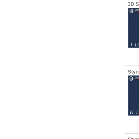
3D S
Styr