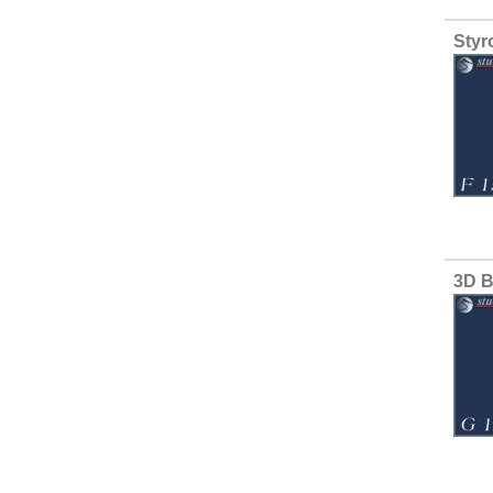
Styr
3D B