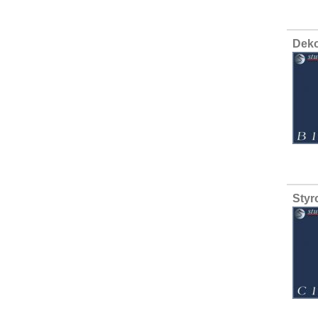
Deko
Styr