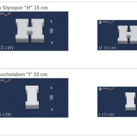
 Styropor "H" 15 cm
uchstaben "I" 15 cm