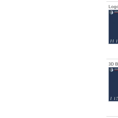
Logo
3D B