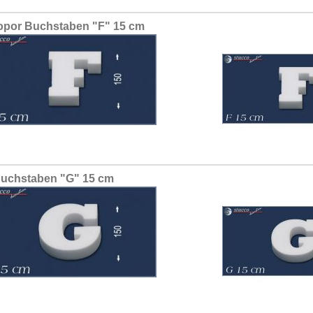
opor Buchstaben "F" 15 cm
uchstaben "G" 15 cm