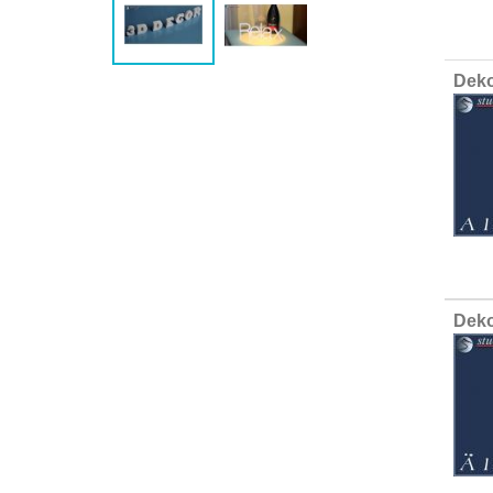
Group
Deko
produ
items
Deko