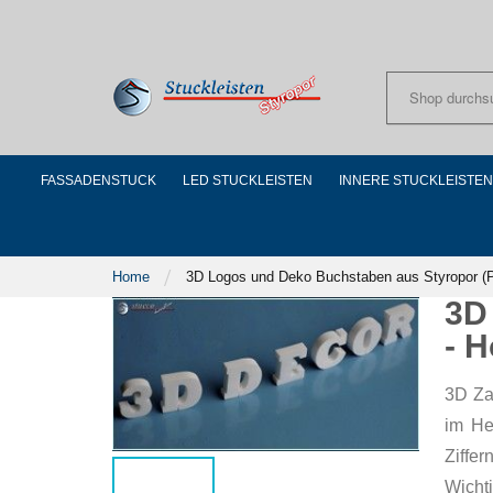
Skip
to
Content
FASSADENSTUCK
LED STUCKLEISTEN
INNERE STUCKLEISTEN
Home
3D Logos und Deko Buchstaben aus Styropor (Po
3D
- 
3D Za
im He
Ziffe
Wichti