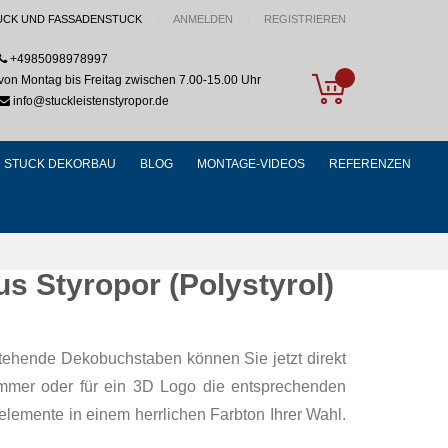
UCK UND FASSADENSTUCK
ANMELDEN
REGISTRIEREN
+4985098978997
My Cart
von Montag bis Freitag zwischen 7.00-15.00 Uhr
info@stuckleistenstyropor.de
STUCK DEKORBAU
BLOG
MONTAGE-VIDEOS
REFERENZEN
 Styropor (Polystyrol)
tehende Dekobuchstaben können Sie jetzt direkt
ummer oder für ein 3D Logo die entsprechenden
elemente in einem herrlichen Farbton Ihrer Wahl.