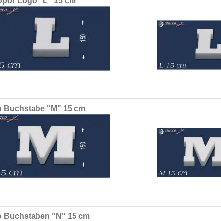
opor Logo "L" 15 cm
 Buchstabe "M" 15 cm
 Buchstaben "N" 15 cm