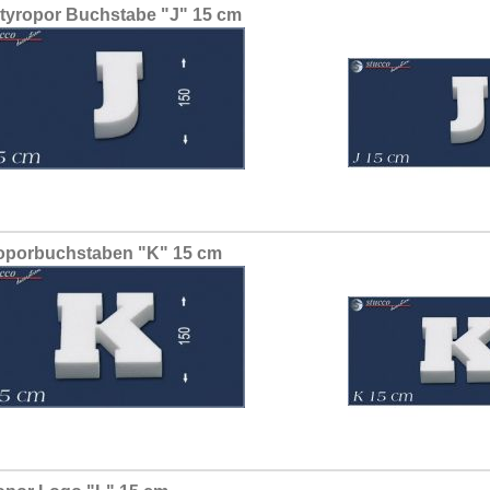
tyropor Buchstabe "J" 15 cm
oporbuchstaben "K" 15 cm