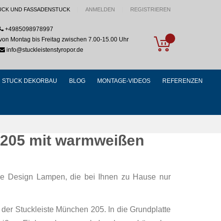
UCK UND FASSADENSTUCK
ANMELDEN
REGISTRIEREN
+4985098978997
My Cart
von Montag bis Freitag zwischen 7.00-15.00 Uhr
info@stuckleistenstyropor.de
STUCK DEKORBAU
BLOG
MONTAGE-VIDEOS
REFERENZEN
/205 mit warmweißen
e Design Lampen, die bei Ihnen zu Hause nur
der Stuckleiste München 205. In die Grundplatte