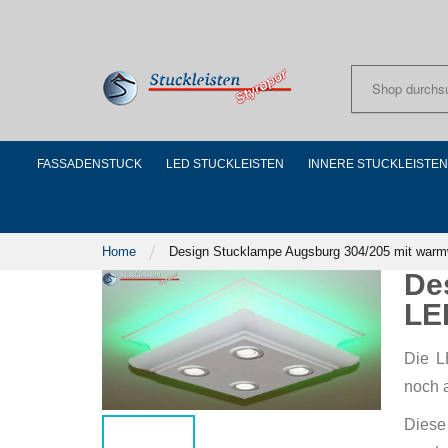
Skip
to
Content
FASSADENSTUCK
LED STUCKLEISTEN
INNERE STUCKLEISTEN
Home
Design Stucklampe Augsburg 304/205 mit war
De
LE
Die L
noch 
Diese