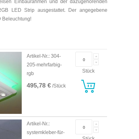
eißen Einbaurahmen und der dazugehörenden
n RGB LED Strip ausgestattet. Der angegebene
D Beleuchtung!
Artikel-Nr.: 304-
205-mehrfarbig-
Stück
rgb
495,78 €
/Stück
Artikel-Nr.:
systemkleber-für-
Stück