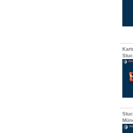
Kart
Stuc
Stuc
Mün