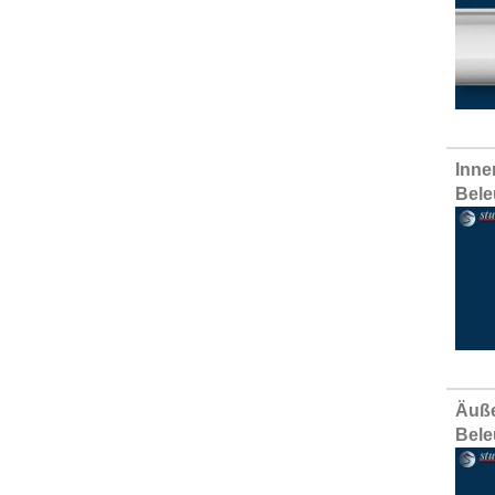
Inne
Bele
Äuße
Bele