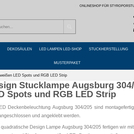
ONLINESHOP FÜR STYROPORST
Suchen
DEKOSÄULEN
LED LAMPEN LED-SHOP
STUCKHERSTELLUNG
MUSTERPAKET
mweißen LED Spots und RGB LED Strip
sign Stucklampe Augsburg 304
D Spots und RGB LED Strip
ED Deckenbeleuchtung Augsburg 304/205 sind montagefertig
angeschlossen und angeklebt werden.
 quadratische Design Lampe Augsburg 304/205 fertigen wir mit 