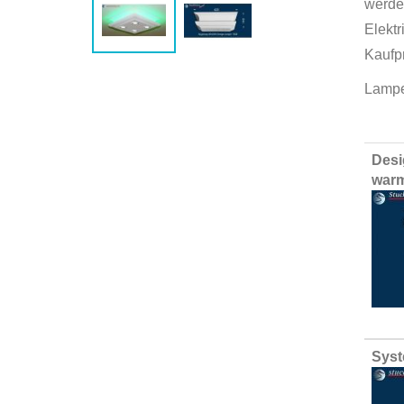
werde
Elekt
Kaufp
Lampe
Group
Desi
produ
warm
items
Syst