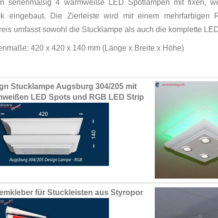
n serienmäßig 4 warmweiße LED Spotlampen mit fixen, w
rik eingebaut. Die Zierleiste wird mit einem mehrfarbige
reis umfasst sowohl die Stucklampe als auch die komplette LE
nmaße: 420 x 420 x 140 mm (Länge x Breite x Höhe)
ed
gn Stucklampe Augsburg 304/205 mit
ct
weißen LED Spots und RGB LED Strip
emkleber für Stuckleisten aus Styropor