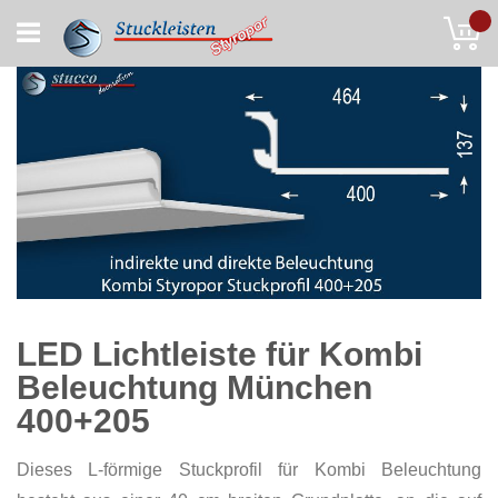
Skip
My
to
Content
LED Lichtleiste für Kombi
Beleuchtung München
400+205
Dieses L-förmige Stuckprofil für Kombi Beleuchtung