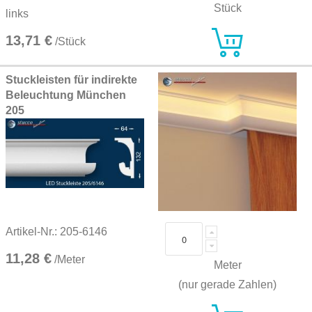
Stück
links
13,71 €
/Stück
Stuckleisten für indirekte
Beleuchtung München
205
Artikel-Nr.: 205-6146
11,28 €
/Meter
Meter
(nur gerade Zahlen)