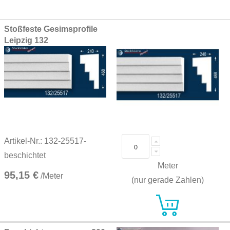
Grouped
Stoßfeste Gesimsprofile
product
Leipzig 132
items
Artikel-Nr.: 132-25517-
beschichtet
Meter
95,15 €
/Meter
(nur gerade Zahlen)