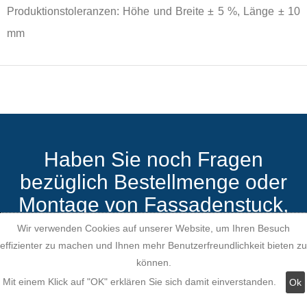
Produktionstoleranzen: Höhe und Breite ± 5 %, Länge ± 10
mm
Haben Sie noch Fragen
bezüglich Bestellmenge oder
Montage von Fassadenstuck,
Zierleisten oder Stuckleisten
Wir verwenden Cookies auf unserer Website, um Ihren Besuch
für LED Beleuchtung?
effizienter zu machen und Ihnen mehr Benutzerfreundlichkeit bieten zu
können.
Mit einem Klick auf "OK" erklären Sie sich damit einverstanden.
Ok