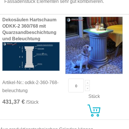
Fassadenstuck Elementen sehr gut kombinieren.
Grouped
Dekosäulen Hartschaum
product
ODKK-2 360/768 mit
items
Quarzsandbeschichtung
und Beleuchtung
Artikel-Nr.: odkk-2-360-768-
beleuchtung
Stück
431,37 €
/Stück