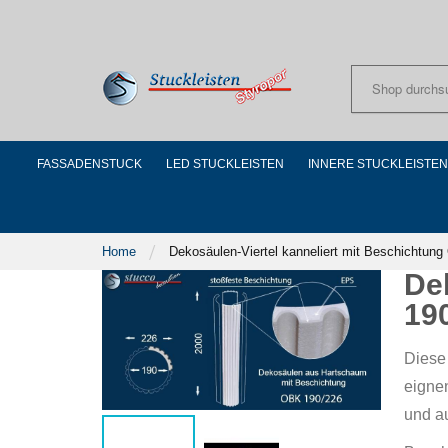
Skip
to
Content
FASSADENSTUCK
LED STUCKLEISTEN
INNERE STUCKLEISTEN
Home
Dekosäulen-Viertel kanneliert mit Beschichtun
De
19
Diese
eigne
und a