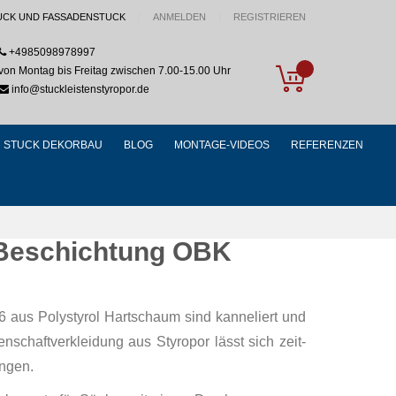
UCK UND FASSADENSTUCK
ANMELDEN
REGISTRIEREN
+4985098978997
My Cart
von Montag bis Freitag zwischen 7.00-15.00 Uhr
info@stuckleistenstyropor.de
STUCK DEKORBAU
BLOG
MONTAGE-VIDEOS
REFERENZEN
t Beschichtung OBK
6 aus Polystyrol Hartschaum sind kanneliert und
schaftverkleidung aus Styropor lässt sich zeit-
ngen.