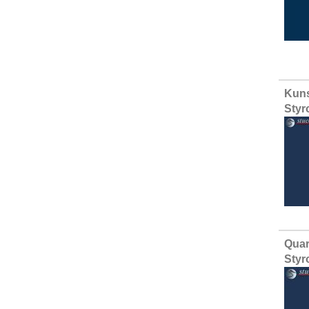
Kuns
Styr
Quar
Styr