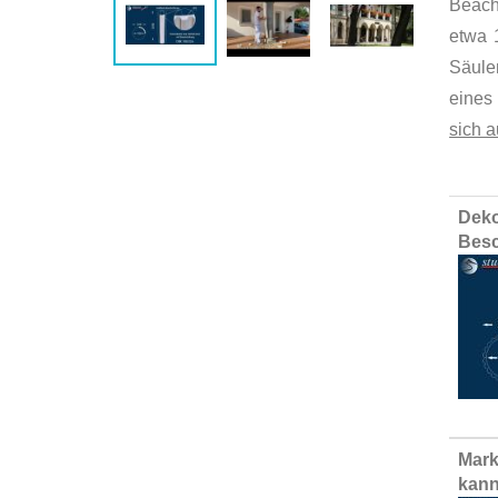
Beach
etwa 
Säule
eines 
sich a
Group
Deko
produ
Besc
items
Mark
kann