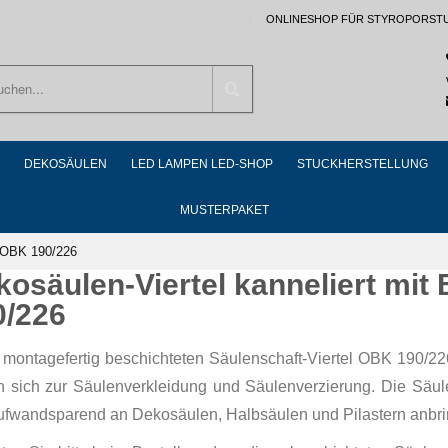
ONLINESHOP FÜR STYROPORST
Suchen
DEKOSÄULEN
LED LAMPEN LED-SHOP
STUCKHERSTELLUNG
MUSTERPAKET
g OBK 190/226
kosäulen-Viertel kanneliert mi
0/226
 montagefertig beschichteten Säulenschaft-Viertel OBK 190/22
n sich zur Säulenverkleidung und Säulenverzierung. Die Säulen
ufwandsparend an Dekosäulen, Halbsäulen und Pilastern anbri