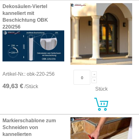
Grouped
Dekosäulen-Viertel
product
kanneliert mit
items
Beschichtung OBK
220/256
Artikel-Nr.: obk-220-256
49,63 €
/Stück
Stück
Markierschablone zum
Schneiden von
kannelierten