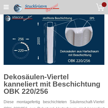
Skip
My
to
Content
Dekosäulen-Viertel
kanneliert mit Beschichtung
OBK 220/256
Diese montagefertig beschichteten Säulenschaft-Viertel