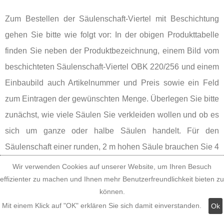
Zum Bestellen der Säulenschaft-Viertel mit Beschichtung
gehen Sie bitte wie folgt vor: In der obigen Produkttabelle
finden Sie neben der Produktbezeichnung, einem Bild vom
beschichteten Säulenschaft-Viertel OBK 220/256 und einem
Einbaubild auch Artikelnummer und Preis sowie ein Feld
zum Eintragen der gewünschten Menge. Überlegen Sie bitte
zunächst, wie viele Säulen Sie verkleiden wollen und ob es
sich um ganze oder halbe Säulen handelt. Für den
Säulenschaft einer runden, 2 m hohen Säule brauchen Sie 4
Säulenschaft-Viertel, für den Säulenschaft einer halben, 2 m
Wir verwenden Cookies auf unserer Website, um Ihren Besuch
hohen Säule nur 2 Säulenschaft-Viertel. Multiplizieren Sie
effizienter zu machen und Ihnen mehr Benutzerfreundlichkeit bieten zu
können.
die Anzahl der erforderlichen Säulenschaft-Viertel mit der
Mit einem Klick auf "OK" erklären Sie sich damit einverstanden.
Ok
Anzahl der Säulen und tragen Sie bitte die errechnete