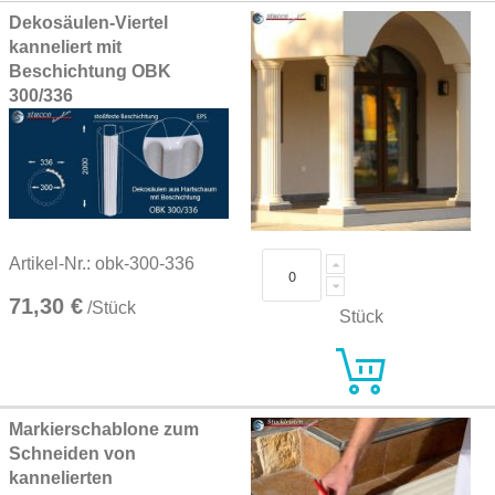
Grouped
Dekosäulen-Viertel
product
kanneliert mit
items
Beschichtung OBK
300/336
Artikel-Nr.: obk-300-336
71,30 €
/Stück
Stück
Markierschablone zum
Schneiden von
kannelierten