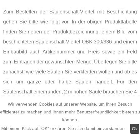
Zum Bestellen der Säulenschaft-Viertel mit Beschichtung
gehen Sie bitte wie folgt vor: In der obigen Produkttabelle
finden Sie neben der Produktbezeichnung, einem Bild vom
beschichteten Säulenschaft-Viertel OBK 300/336 und einem
Einbaubild auch Artikelnummer und Preis sowie ein Feld
zum Eintragen der gewünschten Menge. Überlegen Sie bitte
zunächst, wie viele Säulen Sie verkleiden wollen und ob es
sich um ganze oder halbe Säulen handelt. Für den
Säulenschaft einer runden, 2 m hohen Säule brauchen Sie 4
Säulenschaft-Viertel, für den Säulenschaft einer halben, 2 m
Wir verwenden Cookies auf unserer Website, um Ihren Besuch
hohen Säule nur 2 Säulenschaft-Viertel. Multiplizieren Sie
effizienter zu machen und Ihnen mehr Benutzerfreundlichkeit bieten zu
können.
die Anzahl der erforderlichen Säulenschaft-Viertel mit der
Mit einem Klick auf "OK" erklären Sie sich damit einverstanden.
Ok
Anzahl der Säulen und tragen Sie bitte die errechnete