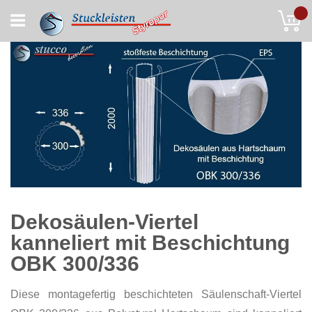
Skip
My
to
Content
Dekosäulen-Viertel
kanneliert mit Beschichtung
OBK 300/336
Diese montagefertig beschichteten Säulenschaft-Viertel