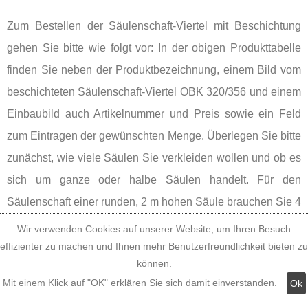
Zum Bestellen der Säulenschaft-Viertel mit Beschichtung
gehen Sie bitte wie folgt vor: In der obigen Produkttabelle
finden Sie neben der Produktbezeichnung, einem Bild vom
beschichteten Säulenschaft-Viertel OBK 320/356 und einem
Einbaubild auch Artikelnummer und Preis sowie ein Feld
zum Eintragen der gewünschten Menge. Überlegen Sie bitte
zunächst, wie viele Säulen Sie verkleiden wollen und ob es
sich um ganze oder halbe Säulen handelt. Für den
Säulenschaft einer runden, 2 m hohen Säule brauchen Sie 4
Säulenschaft-Viertel, für den Säulenschaft einer halben, 2 m
Wir verwenden Cookies auf unserer Website, um Ihren Besuch
hohen Säule nur 2 Säulenschaft-Viertel. Multiplizieren Sie
effizienter zu machen und Ihnen mehr Benutzerfreundlichkeit bieten zu
können.
die Anzahl der erforderlichen Säulenschaft-Viertel mit der
Mit einem Klick auf "OK" erklären Sie sich damit einverstanden.
Ok
Anzahl der Säulen und tragen Sie bitte die errechnete