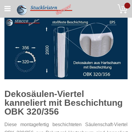
Skip
My
to
Content
Dekosäulen-Viertel
kanneliert mit Beschichtung
OBK 320/356
Diese montagefertig beschichteten Säulenschaft-Viertel