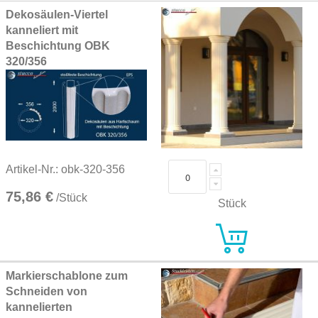
Grouped
Dekosäulen-Viertel
product
kanneliert mit
items
Beschichtung OBK
320/356
Artikel-Nr.: obk-320-356
75,86 €
/Stück
Stück
Markierschablone zum
Schneiden von
kannelierten