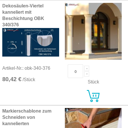
Grouped
Dekosäulen-Viertel
product
kanneliert mit
items
Beschichtung OBK
340/376
Artikel-Nr.: obk-340-376
80,42 €
/Stück
Stück
Markierschablone zum
Schneiden von
kannelierten