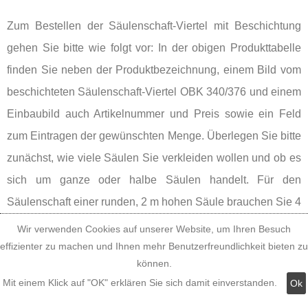
Zum Bestellen der Säulenschaft-Viertel mit Beschichtung
gehen Sie bitte wie folgt vor: In der obigen Produkttabelle
finden Sie neben der Produktbezeichnung, einem Bild vom
beschichteten Säulenschaft-Viertel OBK 340/376 und einem
Einbaubild auch Artikelnummer und Preis sowie ein Feld
zum Eintragen der gewünschten Menge. Überlegen Sie bitte
zunächst, wie viele Säulen Sie verkleiden wollen und ob es
sich um ganze oder halbe Säulen handelt. Für den
Säulenschaft einer runden, 2 m hohen Säule brauchen Sie 4
Säulenschaft-Viertel, für den Säulenschaft einer halben, 2 m
Wir verwenden Cookies auf unserer Website, um Ihren Besuch
hohen Säule nur 2 Säulenschaft-Viertel. Multiplizieren Sie
effizienter zu machen und Ihnen mehr Benutzerfreundlichkeit bieten zu
können.
die Anzahl der erforderlichen Säulenschaft-Viertel mit der
Mit einem Klick auf "OK" erklären Sie sich damit einverstanden.
Ok
Anzahl der Säulen und tragen Sie bitte die errechnete