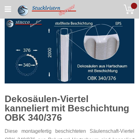
Skip
My
to
Content
Dekosäulen-Viertel
kanneliert mit Beschichtung
OBK 340/376
Diese montagefertig beschichteten Säulenschaft-Viertel