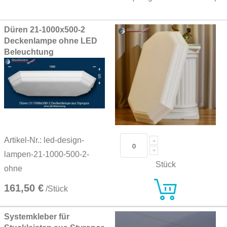
Grouped
Düren 21-1000x500-2
product
Deckenlampe ohne LED
items
Beleuchtung
Artikel-Nr.: led-design-
lampen-21-1000-500-2-
Stück
ohne
161,50 €
/Stück
Systemkleber für