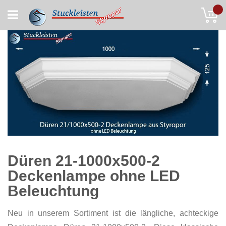
Skip
My
to
Content
Düren 21-1000x500-2
Deckenlampe ohne LED
Beleuchtung
Neu in unserem Sortiment ist die längliche, achteckige