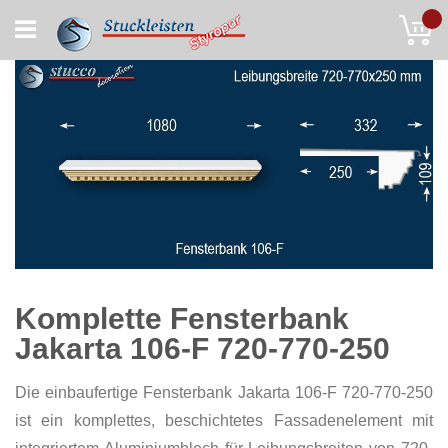
Skip
My
to
Content
Komplette Fensterbank
Jakarta 106-F 720-770-250
Die einbaufertige Fensterbank Jakarta 106-F 720-770-250
ist ein komplettes, beschichtetes Fassadenelement mit