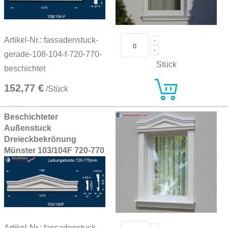
Artikel-Nr.: fassadenstuck-
gerade-108-104-f-720-770-
Stück
beschichtet
152,77 €
/Stück
Beschichteter
Außenstuck
Dreieckbekrönung
Münster 103/104F 720-770
Artikel-Nr.: fassadenstuck-