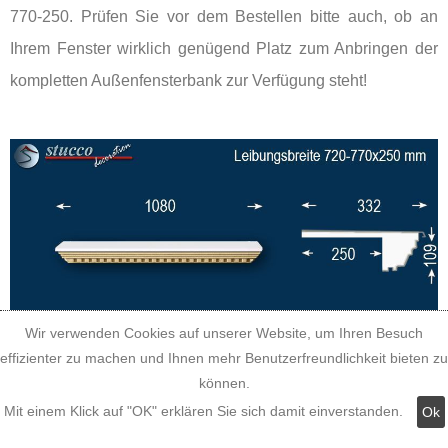
770-250. Prüfen Sie vor dem Bestellen bitte auch, ob an
Ihrem Fenster wirklich genügend Platz zum Anbringen der
kompletten Außenfensterbank zur Verfügung steht!
Wir verwenden Cookies auf unserer Website, um Ihren Besuch
effizienter zu machen und Ihnen mehr Benutzerfreundlichkeit bieten zu
können.
Mit einem Klick auf "OK" erklären Sie sich damit einverstanden.
Ok
Beachten Sie bitte: Die komplette Fensterbank Jakarta 106-