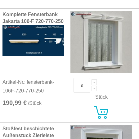
Grouped
Komplette Fensterbank
product
Jakarta 106-F 720-770-250
items
Artikel-Nr.: fensterbank-
106F-720-770-250
Stück
190,99 €
/Stück
Stoßfest beschichtete
Außenstuck Zierleiste