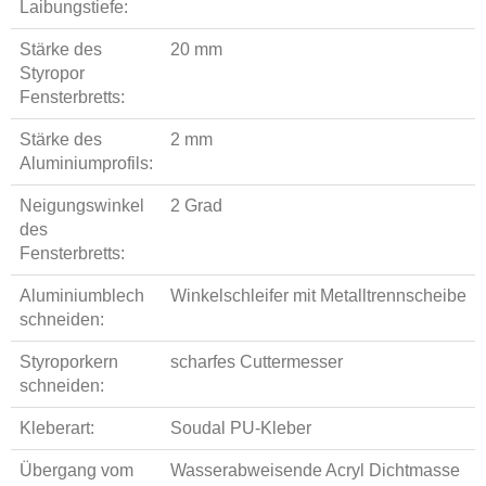
Laibungstiefe:
Stärke des
20 mm
Styropor
Fensterbretts:
Stärke des
2 mm
Aluminiumprofils:
Neigungswinkel
2 Grad
des
Fensterbretts:
Aluminiumblech
Winkelschleifer mit Metalltrennscheibe
schneiden:
Styroporkern
scharfes Cuttermesser
schneiden:
Kleberart:
Soudal PU-Kleber
Übergang vom
Wasserabweisende Acryl Dichtmasse