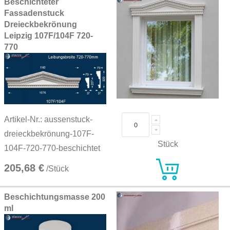
Beschichteter
Fassadenstuck
Dreieckbekrönung
Leipzig 107F/104F 720-
770
Artikel-Nr.: aussenstuck-
dreieckbekrönung-107F-
Stück
104F-720-770-beschichtet
205,68 €
/Stück
Beschichtungsmasse 200
ml