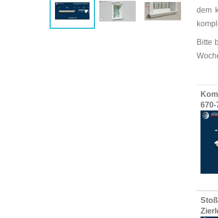
dem k
kompl
Bitte
Woche
Group
Komp
produ
670-
items
Stoß
Zier