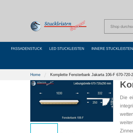
Skip
to
Content
FASSADENSTUCK
LED STUCKLEISTEN
INNERE STUCKLEISTEN
Home
Komplette Fensterbank Jakarta 106-F 670-720-
Ko
Die e
integ
wette
weite
Zinne