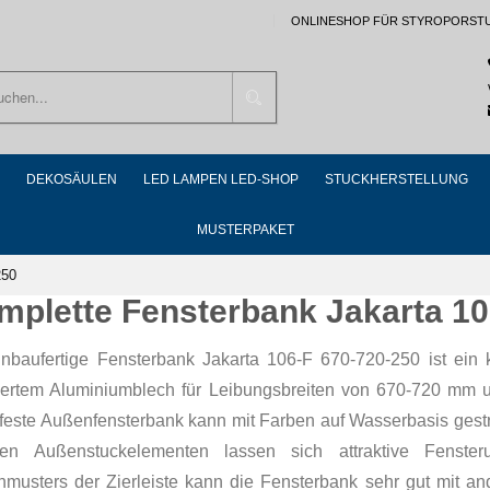
ONLINESHOP FÜR STYROPORST
Suchen
DEKOSÄULEN
LED LAMPEN LED-SHOP
STUCKHERSTELLUNG
MUSTERPAKET
250
mplette Fensterbank Jakarta 10
inbaufertige Fensterbank Jakarta 106-F 670-720-250 ist ein
riertem Aluminiumblech für Leibungsbreiten von 670-720 mm 
rfeste Außenfensterbank kann mit Farben auf Wasserbasis gest
ren Außenstuckelementen lassen sich attraktive Fenste
nmusters der Zierleiste kann die Fensterbank sehr gut mit a