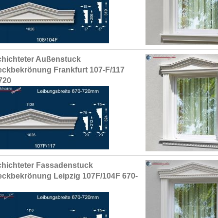
hichteter Außenstuck
eckbekrönung Frankfurt 107-F/117
720
hichteter Fassadenstuck
eckbekrönung Leipzig 107F/104F 670-