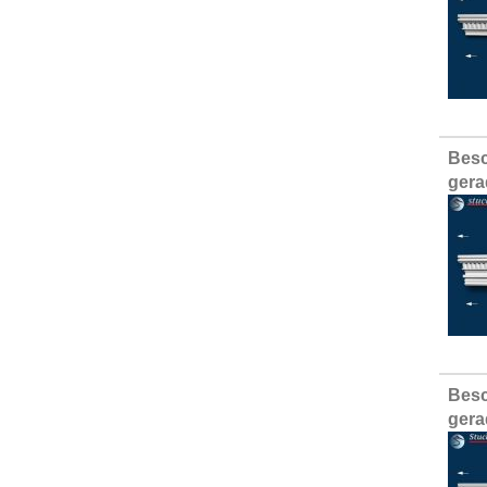
Besc
gera
Besc
gera