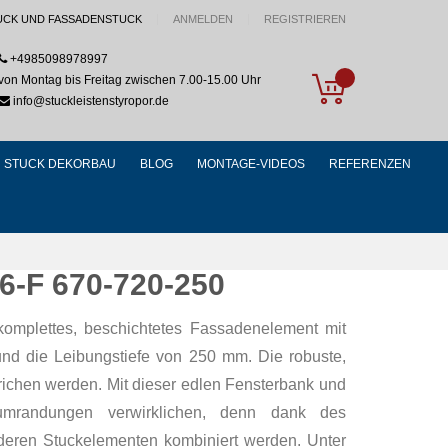
UCK UND FASSADENSTUCK
ANMELDEN
REGISTRIEREN
+4985098978997
My Cart
von Montag bis Freitag zwischen 7.00-15.00 Uhr
info@stuckleistenstyropor.de
STUCK DEKORBAU
BLOG
MONTAGE-VIDEOS
REFERENZEN
6-F 670-720-250
 komplettes, beschichtetes Fassadenelement mit
und die Leibungstiefe von 250 mm. Die robuste,
richen werden. Mit dieser edlen Fensterbank und
rumrandungen verwirklichen, denn dank des
nderen Stuckelementen kombiniert werden. Unter