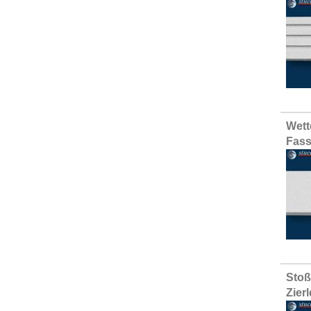
Wett
Fass
Stoß
Zier