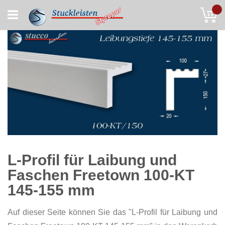
Skip
My
to
Content
L-Profil für Laibung und
Faschen Freetown 100-KT
145-155 mm
Auf dieser Seite können Sie das "L-Profil für Laibung und