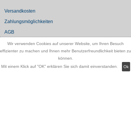
Versandkosten
Zahlungsmöglichkeiten
AGB
Widerrufsbelehrung
Wir verwenden Cookies auf unserer Website, um Ihren Besuch
effizienter zu machen und Ihnen mehr Benutzerfreundlichkeit bieten zu
Hinweis zum Batteriegesetz
können.
Kundeninformationen
Mit einem Klick auf "OK" erklären Sie sich damit einverstanden.
Ok
Datenschutz
Widerruf
Kategorien: