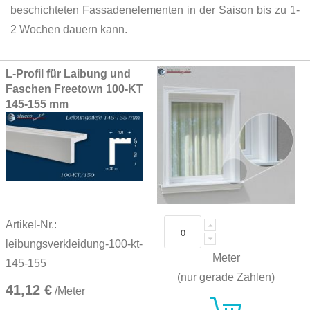
beschichteten Fassadenelementen in der Saison bis zu 1-
2 Wochen dauern kann.
Grouped
L-Profil für Laibung und
product
Faschen Freetown 100-KT
items
145-155 mm
Artikel-Nr.:
leibungsverkleidung-100-kt-
Meter
145-155
(nur gerade Zahlen)
41,12 €
/Meter