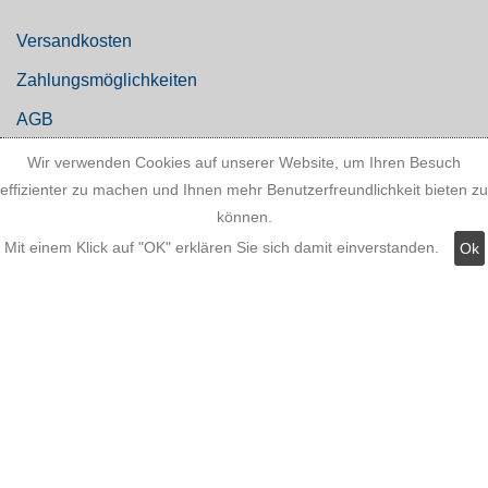
Versandkosten
Zahlungsmöglichkeiten
AGB
Widerrufsbelehrung
Wir verwenden Cookies auf unserer Website, um Ihren Besuch
effizienter zu machen und Ihnen mehr Benutzerfreundlichkeit bieten zu
Hinweis zum Batteriegesetz
können.
Kundeninformationen
Mit einem Klick auf "OK" erklären Sie sich damit einverstanden.
Ok
Datenschutz
Widerruf
Kategorien: