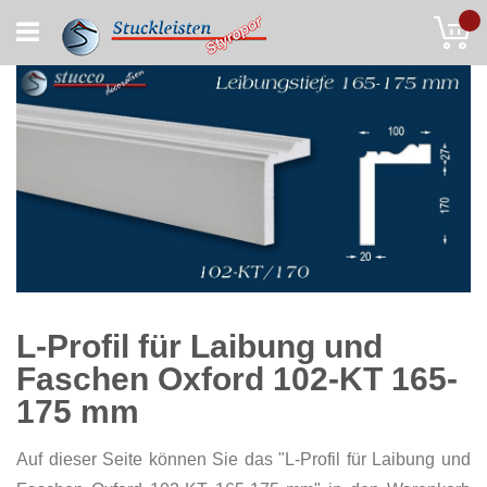
Skip
My
to
Content
L-Profil für Laibung und
Faschen Oxford 102-KT 165-
175 mm
Auf dieser Seite können Sie das "L-Profil für Laibung und