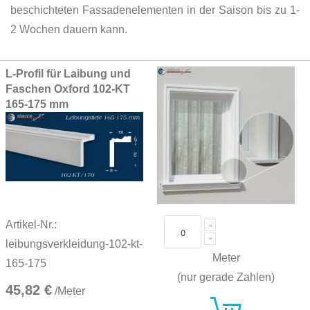
beschichteten Fassadenelementen in der Saison bis zu 1-
2 Wochen dauern kann.
Grouped
L-Profil für Laibung und
product
Faschen Oxford 102-KT
items
165-175 mm
Artikel-Nr.:
leibungsverkleidung-102-kt-
Meter
165-175
(nur gerade Zahlen)
45,82 €
/Meter